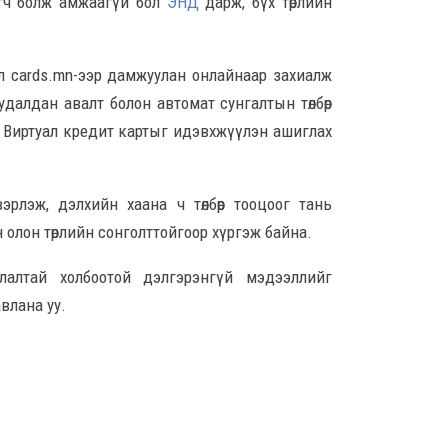
агч болж амжаагүй бол
ЭНД
дарж, бүх төрлийн
8 сар
Ц.С
хурл
вэл cards.mn-ээр дамжуулан онлайнаар захиалж
кон
далдан авалт болон автомат сунгалтын төлбөрөө
ахи
эр Виртуал кредит картыг идэвхжүүлэн ашиглах
8 сар
Замы
ноцт
рлэж, дэлхийн хаана ч төлбөр тооцоог тань
хар
 олон төрлийн сонголттойгоор хүргэж байна.
чөлөө
8 сар
лалтай холбоотой дэлгэрэнгүй мэдээллийг
влана уу.
Ний
шат
үлд
8 сар
Энэ
5,20