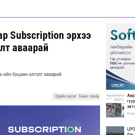
р Subscription эрхээ
лт аваарай
0%-ийн буцаан олголт аваарай
Амр
Эдийн засаг
Банк санхүү
гүүр
авт
8 сар
ЦУОШ
буц.