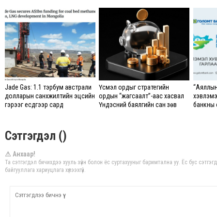
Jade Gas: 1.1 тэрбум австрали
Үүсмэл ордыг стратегийн
“Аяллын
долларын санхүүжилтийн эцсийн
ордын “жагсаалт”-аас хасвал
хэвлэмэ
гэрээг есдүгээр сард
Үндэсний баялгийн сан зөв
банкны с
байгуулбал Тавантолгойн
болно
авах б
метан хийн үйлдвэрлэлийн
өрөмдлөгийг 2027 онд эхлүүлнэ
Сэтгэгдэл ()
⚠ Анхаар!
Та сэтгэгдэл бичихдээ хууль зүйн болон ёс суртахууныг баримтална уу. Ёс бус сэтгэ
байгууллага хариуцлага хүлээхгүй.