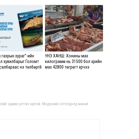
8 сар
Б.С
103
эрхлэ
8 сар
 газрын зураг”-ийн
ҮНЭ ХАНШ: Хонины мах
Эрэ
л хувилбарыг Голомт
килограмм нь 31500 бол үхрийн
албараас үнэ төлбөргүй
мах 42800 төгрөгт хүрчээ
8 сар
оломжтой
С.А
зал
бар
гдлийг админ устгах эрхтэй. Мэдээний сэтгэгдэлд манай
мэд
сис
8 сар 6. 16:54
“Хо