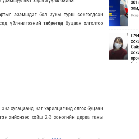
й урамшууллыг хэрэгжүүлж байна.
301
зам
артыг эзэмшдэг бол зуны турш сонгогдсон
8 сар
 үйлчилгээний төлбөрөө төлөөд буцаан олголтоо
СУИ
хох
Сай
хох
про
бай
8 сар 7. 12:50
Өчи
дүн
хий
8 сар
өд энэ хугацаанд нэг харилцагчид олгох буцаан
гээ хийснээс хойш 2-3 хоногийн дараа таны
Шата
хяз
төгр