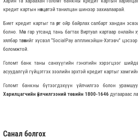
Харин та хараахан Голомт банкны кредит картын харилц
кредит картын нөхцөлтэй танилцан шинээр захиалаарай.
Биет кредит картыг та өөрт ойр байрлах салбарт хандан эс
болно. Мөн гар утсанд тань багтах Виртуал картаар онлайн ху
хялбар төлөхийг хүсвэл “SocialPay аппликэйшн-Хэтэвч” цэсэ
боломжтой.
Голомт банк таны санхүүгийн гэнэтийн хэрэгцээг шийдвэ
асуудалгүй гүйцэтгэх зээлийн эрхтэй кредит картыг хамгийн
Голомт банкны бүтээгдэхүүн үйлчилгээ болон урамшуу
Харилцагчийн үйлчилгээний төвийн 1800-1646
дугаараас ла
Санал болгох