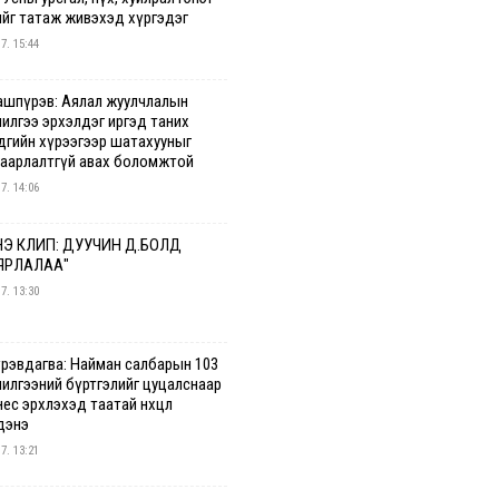
ийг татаж живэхэд хүргэдэг
 7. 15:44
ашпүрэв: Аялал жуулчлалын
чилгээ эрхэлдэг иргэд таних
дгийн хүрээгээр шатахууныг
гаарлалтгүй авах боломжтой
 7. 14:06
Э КЛИП: ДУУЧИН Д.БОЛД
ЯРЛАЛАА"
 7. 13:30
үрэвдагва: Найман салбарын 103
чилгээний бүртгэлийг цуцалснаар
ес эрхлэхэд таатай нөхцөл
дэнэ
 7. 13:21