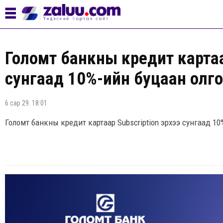
Голомт банкны кредит картаа
сунгаад 10%-ийн буцаан олго
6 сар 29. 18:01
Голомт банкны кредит картаар Subscription эрхээ сунгаад 1