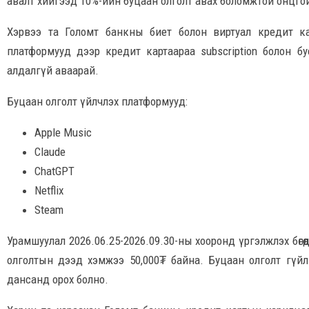
авалт хийгээд 10%-ийн буцаан олголт авах боломжтой онцго
Хэрвээ та Голомт банкны биет болон виртуал кредит к
платформууд дээр кредит картаараа subscription болон бусад
алдалгүй аваарай.
Буцаан олголт үйлчлэх платформууд:
Apple Music
Claude
ChatGPT
Netflix
Steam
Урамшуулал 2026.06.25-2026.09.30-ны хооронд үргэлжлэх бөгө
олголтын дээд хэмжээ 50,000₮ байна. Буцаан олголт гүйл
дансанд орох болно.