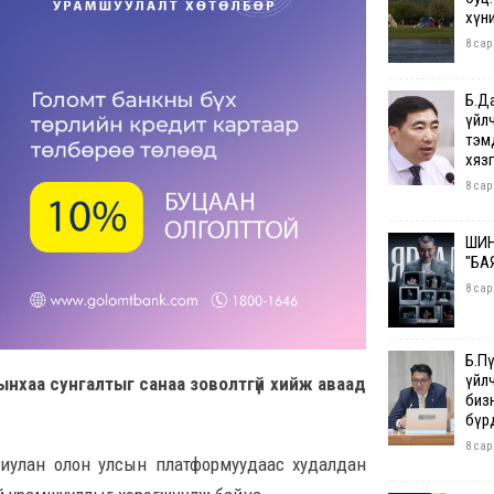
хүн
8 сар
Б.Д
үйл
тэм
хяз
8 сар
ШИН
"БА
8 сар
Б.П
үйл
нхаа сунгалтыг санаа зоволтгүй хийж аваад
бизн
бүр
8 сар
риулан олон улсын платформуудаас худалдан