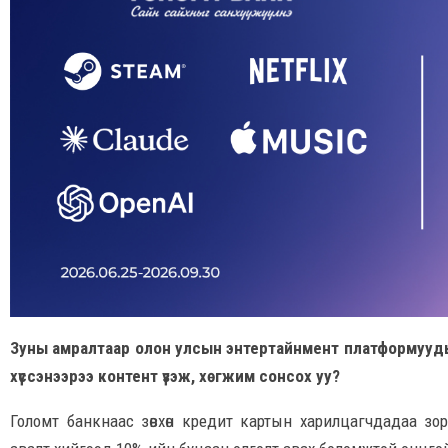
Зуны амралтаар олон улсын энтертайнмент платформууды
хүссэнээрээ контент үзэж, хөгжим сонсох уу?
Голомт банкнаас зөвхөн кредит картын харилцагчдадаа зо