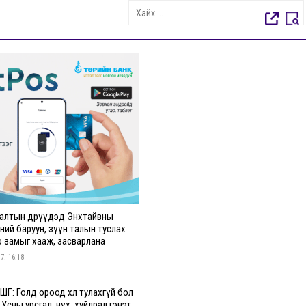
алтын өдрүүдэд Энхтайвны
ний баруун, зүүн талын туслах
о замыг хааж, засварлана
 7. 16:18
Г: Голд ороод хөл тулахгүй бол
 Усны урсгал, нүх, хуйлрал гэнэт