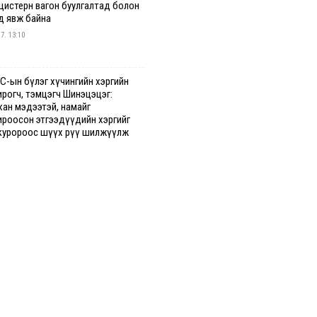
 цистерн вагон буулгалтад болон
д явж байна
 7. 13:10
С-ын бүлэг хүчингийн хэргийн
ирогч, тэмцэгч Шинэцэцэг:
хан мэдээтэй, намайг
ироосон этгээдүүдийн хэргийг
куророос шүүх рүү шилжүүлж
гааг сонслоо
гдрийн байдлаар ₮10000 доош
гээр шатахууны худалдан авалт
сэн 1500 баримт бүртгэгджээ
 7. 12:37
хуун олголтыг 50,000 төгрөгөөр
гаарласныг нэмэгдүүлж 100,000
өгт хүргэхээр судалж байгаа