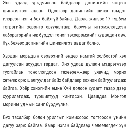
Энэ удаад урьдчилсан байдлаар допингийн явцын
шинжилгээг авсан. Одоогоор допингийн шинж тэмдэг
илэрсэн нэг ч бөх байхгүй байна. Дараа жилээс 17 тэрбум
төгрөгийн хөрөнгө оруулалтаар барууны итгэмжлэгдсэн
лабораторийн иж бүрдэл тоног төхөөрөмжийг худалдан авч,
бүх бөхөөс допингийн шинжилгээ авдаг болно.
Хурдан морьдын сэрвээний өндөр намтай холбоотой хэл
дагуулсан асуудал гардаг. Энэ удаад дулаан мэдрэгчээр
тусгайлан тоноглогдсон төхөөрөмжөөр уяачид морио
хөтөлж орж шалгуулдаг байх байдлаар зохион байгуулагдаж
байгаа. Хоёр хоногийн өмнө Хүй долоон худагт газар дээр
суурилагдаж, туршилтууд хийгдсэн. Цаашдаа Монгол
морины удмын санг бүрдүүлнэ.
Бүх тасалбар болон урилгыг комиссоос тогтоосон үнийн
дагуу зарж байгаа. Ямар нэгэн байдлаар чөлөөлөгдөх хүн