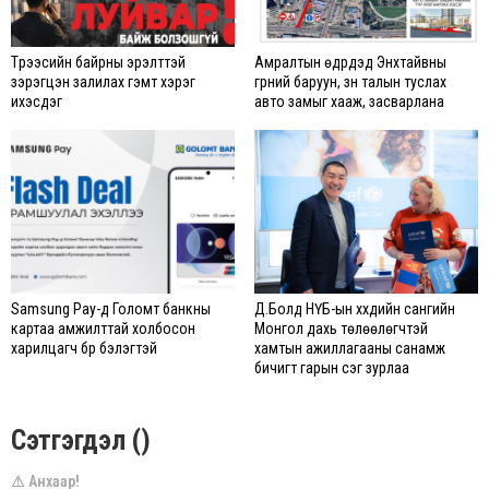
Түрээсийн байрны эрэлттэй
Амралтын өдрүүдэд Энхтайвны
зэрэгцэн залилах гэмт хэрэг
гүүрний баруун, зүүн талын туслах
ихэсдэг
авто замыг хааж, засварлана
Samsung Pay-д Голомт банкны
Д.Болд НҮБ-ын хүүхдийн сангийн
картаа амжилттай холбосон
Монгол дахь төлөөлөгчтэй
харилцагч бүр бэлэгтэй
хамтын ажиллагааны санамж
бичигт гарын үсэг зурлаа
Сэтгэгдэл ()
⚠ Анхаар!