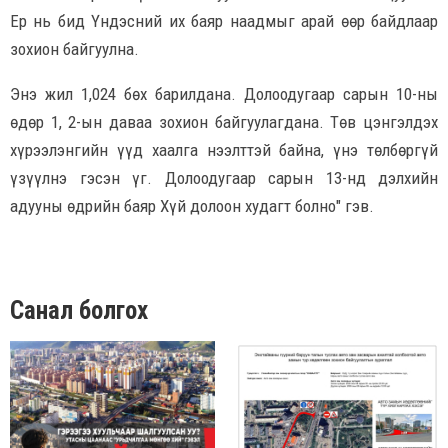
Ер нь бид Үндэсний их баяр наадмыг арай өөр байдлаар
зохион байгуулна.
Энэ жил 1,024 бөх барилдана. Долоодугаар сарын 10-ны
өдөр 1, 2-ын даваа зохион байгуулагдана. Төв цэнгэлдэх
хүрээлэнгийн үүд хаалга нээлттэй байна, үнэ төлбөргүй
үзүүлнэ гэсэн үг. Долоодугаар сарын 13-нд дэлхийн
адууны өдрийн баяр Хүй долоон худагт болно" гэв.
Санал болгох