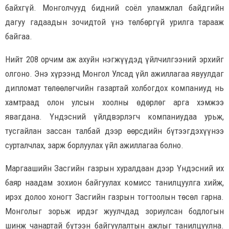
байхгүй. Монголчууд бидний соёл уламжлал байдгийн
дагуу гадаадын зочидтой үнэ төлбөргүй урилга тарааж
байгаа.
Нийт 208 орчим аж ахуйн нэгжүүдэд үйлчилгээний эрхийг
олгоно. Энэ хүрээнд Монгол Улсад үйл ажиллагаа явуулдаг
дипломат төлөөлөгчийн газартай холбогдох компаниуд нь
хамтраад олон улсын хоолны өдөрлөг арга хэмжээ
явагдана. Үндэсний үйлдвэрлэгч компаниудаа урьж,
тусгайлан зассан талбай дээр өөрсдийн бүтээгдэхүүнээ
сурталчлах, зарж борлуулах үйл ажиллагаа болно.
Маргаашийн Засгийн газрын хуралдаан дээр Үндэсний их
баяр наадам зохион байгуулах комисс танилцуулга хийж,
ирэх долоо хоногт Засгийн газрын тогтоолын төсөл гарна.
Монголыг зорьж ирдэг жуулчдад зориулсан бодлогын
шинж чанартай бүтээн байгуулалтын ажлыг танилцуулна.