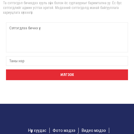
Та сэтгэгдэл бичихдээ хууль зүйн болон ёс суртахууныг баримтална уу. Ёс бус
сэтгэгдлийг админ устгах эрхтэй. Мэдээний сэтгэгдэлд манай байгууллага
хариуцлага хүлээхгүй.
Нүүр хуудас
Фото мэдээ
Видео мэдээ