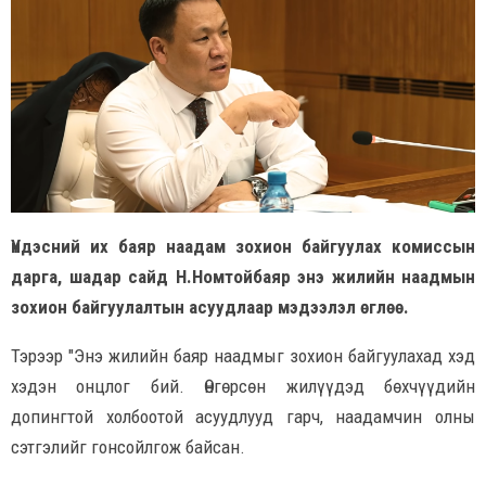
Үндэсний их баяр наадам зохион байгуулах комиссын
дарга, шадар сайд Н.Номтойбаяр энэ жилийн наадмын
зохион байгуулалтын асуудлаар мэдээлэл өглөө.
Тэрээр "Энэ жилийн баяр наадмыг зохион байгуулахад хэд
хэдэн онцлог бий. Өнгөрсөн жилүүдэд бөхчүүдийн
допингтой холбоотой асуудлууд гарч, наадамчин олны
сэтгэлийг гонсойлгож байсан.