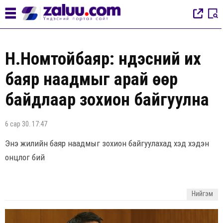
Н.Номтойбаяр: Үндэсний их
баяр наадмыг арай өөр
байдлаар зохион байгуулна
6 сар 30. 17:47
Энэ жилийн баяр наадмыг зохион байгуулахад хэд хэдэн
онцлог бий
Нийгэм