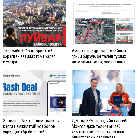
Түрээсийн байрны эрэлттэй
Амралтын өдрүүдэд Энхтайвны
зэрэгцэн залилах гэмт хэрэг
гүүрний баруун, зүүн талын туслах
ихэсдэг
авто замыг хааж, засварлана
Samsung Pay-д Голомт банкны
Д.Болд НҮБ-ын хүүхдийн сангийн
картаа амжилттай холбосон
Монгол дахь төлөөлөгчтэй
харилцагч бүр бэлэгтэй
хамтын ажиллагааны санамж
бичигт гарын үсэг зурлаа