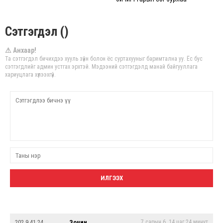
Сэтгэгдэл ()
⚠ Анхаар!
Та сэтгэгдэл бичихдээ хууль зүйн болон ёс суртахууныг баримтална уу. Ёс бус
сэтгэгдлийг админ устгах эрхтэй. Мэдээний сэтгэгдэлд манай байгууллага
хариуцлага хүлээхгүй.
202.9.41.24
Зочин
7 сарын 6. 14 цаг 24 минут