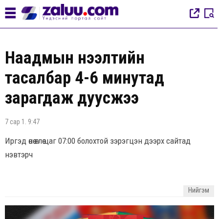
Наадмын нээлтийн
тасалбар 4-6 минутад
зарагдаж дуусжээ
7 сар 1. 9:47
Иргэд өнөө өглөө цаг 07:00 болохтой зэрэгцэн дээрх сайтад
нэвтэрч
Нийгэм