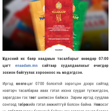
Үндэсний их баяр наадмын тасалбарыг өнөөдөр 07:00
цагт
enaadam.mn
сайтаар худалдаалахыг өчигдөр
зохион байгуулах хорооноос нь мэдэгдсэн.
Иргэд өнөө өглөө цаг 07:00 болохтой зэрэгцэн дээрх сайтад
нэвтэрч тасалбараа авах гэтэл ихэнх суудал түгжигдсэн,
зарагдсан гэх төлөвт шилжсэн байжээ. Зарим иргэд суудлаа
сонгоод төлбөрөө хийх гэтэл амжилтгүй болсон байна. Нөгөө хэсэг