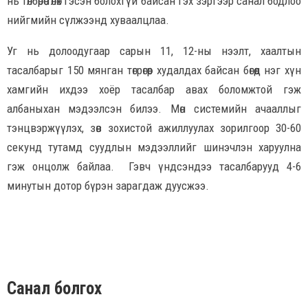
нь төлбөрөө төлөх гэсэн болохгүй байсан гэх зэргээр санал бодлоо
нийгмийн сүлжээнд хуваалцлаа.
Уг нь долоодугаар сарын 11, 12-ны нээлт, хаалтын
тасалбарыг 150 мянган төгрөгөөр худалдах байсан бөгөөд нэг хүн
хамгийн ихдээ хоёр тасалбар авах боломжтой гэж
албаныхан мэдээлсэн билээ. Мөн системийн ачааллыг
тэнцвэржүүлэх, зөв зохистой ажиллуулах зорилгоор 30-60
секунд тутамд суудлын мэдээллийг шинэчлэн харуулна
гэж онцолж байлаа. Гэвч үндсэндээ тасалбарууд 4-6
минутын дотор бүрэн зарагдаж дуусжээ.
Санал болгох