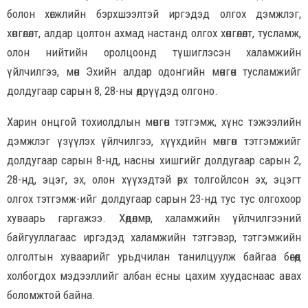
болон хөгжлийн бэрхшээлтэй иргэдэд олгох дэмжлэг,
хөнгөлөлт, алдар цолтон ахмад настанд олгох хөнгөлөлт, тусламж,
олон нийтийн оролцоонд түшиглэсэн халамжийн
үйлчилгээ, мөн Эхийн алдар одонгийн мөнгөн тусламжийг
долдугаар сарын 8, 28-ны өдрүүдэд олгоно.
Харин онцгой тохиолдлын мөнгөн тэтгэмж, хүнс тэжээлийн
дэмжлэг үзүүлэх үйлчилгээ, хүүхдийн мөнгөн тэтгэмжийг
долдугаар сарын 8-нд, насны хишгийг долдугаар сарын 2,
28-нд, эцэг, эх, олон хүүхэдтэй өрх толгойлсон эх, эцэгт
олгох тэтгэмж-ийг долдугаар сарын 23-нд тус тус олгохоор
хуваарь гаргажээ. Хөдөлмөр, халамжийн үйлчилгээний
байгууллагаас иргэдэд халамжийн тэтгэвэр, тэтгэмжийн
олголтын хуваарийг урьдчилан танилцуулж байгаа бөгөөд
холбогдох мэдээллийг албан ёсны цахим хуудаснаас авах
боломжтой байна.