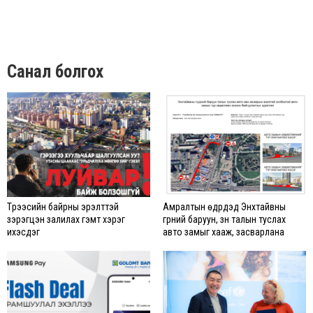
Санал болгох
Түрээсийн байрны эрэлттэй
Амралтын өдрүүдэд Энхтайвны
зэрэгцэн залилах гэмт хэрэг
гүүрний баруун, зүүн талын туслах
ихэсдэг
авто замыг хааж, засварлана