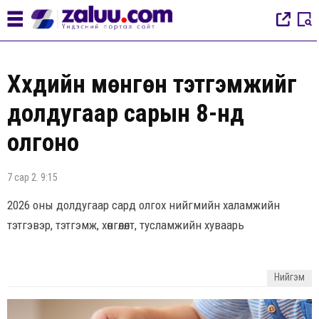
Хүүхдийн мөнгөн тэтгэмжийг
долдугаар сарын 8-нд
олгоно
7 сар 2. 9:15
2026 оны долдугаар сард олгох нийгмийн халамжийн
тэтгэвэр, тэтгэмж, хөнгөлөлт, тусламжийн хуваарь
Нийгэм