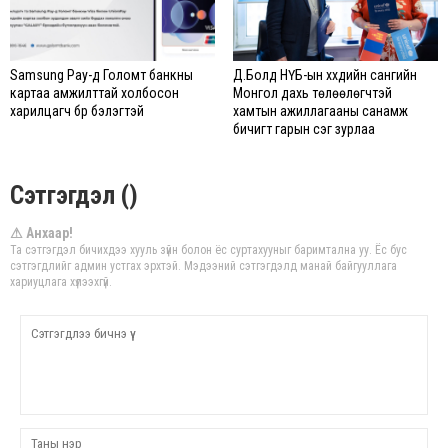
Samsung Pay-д Голомт банкны
Д.Болд НҮБ-ын хүүхдийн сангийн
картаа амжилттай холбосон
Монгол дахь төлөөлөгчтэй
харилцагч бүр бэлэгтэй
хамтын ажиллагааны санамж
бичигт гарын үсэг зурлаа
Сэтгэгдэл ()
⚠ Анхаар!
Та сэтгэгдэл бичихдээ хууль зүйн болон ёс суртахууныг баримтална уу. Ёс бус
сэтгэгдлийг админ устгах эрхтэй. Мэдээний сэтгэгдэлд манай байгууллага
хариуцлага хүлээхгүй.