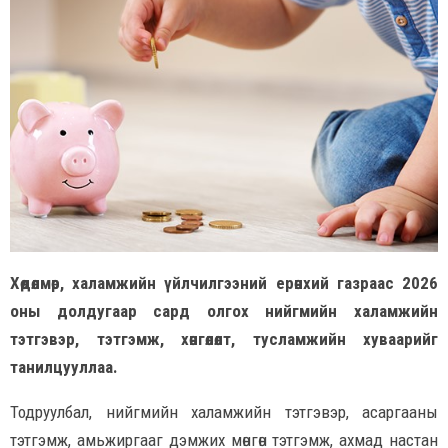
Хөдөлмөр, халамжийн үйлчилгээний ерөнхий газраас 2026
оны долдугаар сард олгох нийгмийн халамжийн
тэтгэвэр, тэтгэмж, хөнгөлөлт, тусламжийн хуваарийг
танилцууллаа.
Тодруулбал, нийгмийн халамжийн тэтгэвэр, асаргааны
тэтгэмж, амьжиргааг дэмжих мөнгөн тэтгэмж, ахмад настан