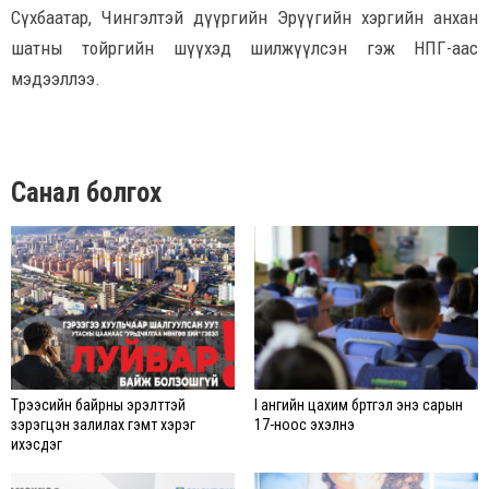
Сүхбаатар, Чингэлтэй дүүргийн Эрүүгийн хэргийн анхан
шатны тойргийн шүүхэд шилжүүлсэн гэж НПГ-аас
мэдээллээ.
Санал болгох
Түрээсийн байрны эрэлттэй
I ангийн цахим бүртгэл энэ сарын
зэрэгцэн залилах гэмт хэрэг
17-ноос эхэлнэ
ихэсдэг