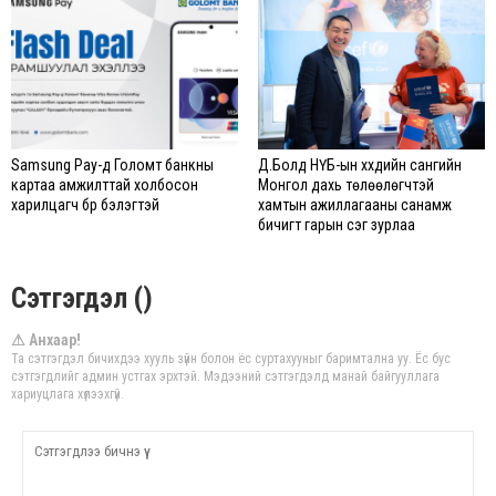
Samsung Pay-д Голомт банкны
Д.Болд НҮБ-ын хүүхдийн сангийн
картаа амжилттай холбосон
Монгол дахь төлөөлөгчтэй
харилцагч бүр бэлэгтэй
хамтын ажиллагааны санамж
бичигт гарын үсэг зурлаа
Сэтгэгдэл ()
⚠ Анхаар!
Та сэтгэгдэл бичихдээ хууль зүйн болон ёс суртахууныг баримтална уу. Ёс бус
сэтгэгдлийг админ устгах эрхтэй. Мэдээний сэтгэгдэлд манай байгууллага
хариуцлага хүлээхгүй.