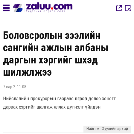
Боловсролын зээлийн
сангийн ажлын албаны
даргын хэргийг шүүхэд
шилжүүлжээ
7 сар 2. 11:08
Нийслэлийн прокурорын газраас өнгөрсөн долоо хоногт
дараах хэргийг шалгаж яллах дүгнэлт үйлдэн
Нийгэм
Хуулийн эрх зүй