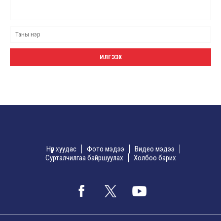
Нүүр хуудас
Фото мэдээ
Видео мэдээ
Сурталчилгаа байршуулах
Холбоо барих