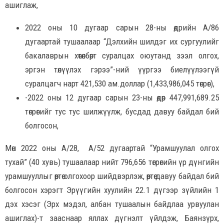
ашиглаж,
2022 оны 10 дугаар сарын 28-ны өдрийн А/86
дугаартай тушаалаар “Дэлхийн шилдэг их сургуулийг
бакалаврын хөтөлбөрт суралцах оюутанд зээл олгох,
эргэн төлүүлэх гэрээ”-ний үүргээ биелүүлээгүй
суралцагч нарт 421,530 ам.доллар (1,433,986,045 төгрөг),
-2022 оны 12 дугаар сарын 23-ны өдөр 447,991,689.25
төгрөгийг тус тус шилжүүлж, бусдад давуу байдал бий
болгосон,
Мөн 2022 оны А/28, А/52 дугаартай “Урамшуулал олгох
тухай” (40 хувь) тушаалаар нийт 796,656 төгрөгийн үр дүнгийн
урамшууллыг өөртөө олгохоор шийдвэрлэж, өөртөө давуу байдал бий
болгосон хэрэгт Эрүүгийн хуулийн 22.1 дүгээр зүйлийн 1
дэх хэсэг (Эрх мэдэл, албан тушаалын байдлаа урвуулан
ашиглах)-т зааснаар яллах дүгнэлт үйлдэж, Баянзүрх,