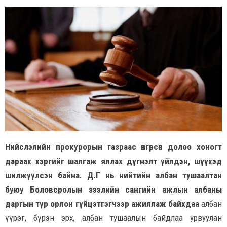
Нийслэлийн прокурорын газраас өнгөрсөн долоо хоногт
дараах хэргийг шалгаж яллах дүгнэлт үйлдэн, шүүхэд
шилжүүлсэн байна. Д.Г нь нийтийн албан тушаалтан
буюу Боловсролын зээлийн сангийн ажлын албаны
даргын түр орлон гүйцэтгэгчээр ажиллаж байхдаа
албан
үүрэг, бүрэн эрх, албан тушаалын байдлаа урвуулан