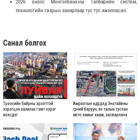
2026 оноос Монголбанкны Төлбөрийн систем,
технологийн газрын захирлаар тус тус ажилласан.
Санал болгох
Түрээсийн байрны эрэлттэй
Амралтын өдрүүдэд Энхтайвны
зэрэгцэн залилах гэмт хэрэг
гүүрний баруун, зүүн талын туслах
ихэсдэг
авто замыг хааж, засварлана