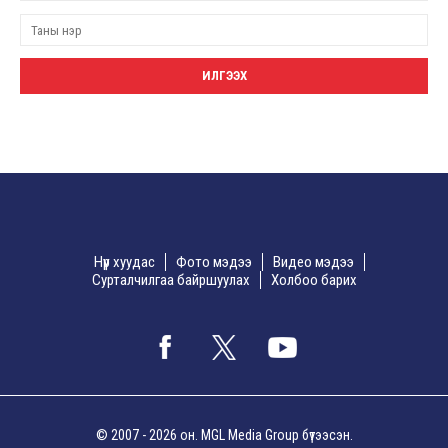
Нүүр хуудас
Фото мэдээ
Видео мэдээ
Сурталчилгаа байршуулах
Холбоо барих
© 2007 - 2026 он. MGL Media Group бүтээсэн.