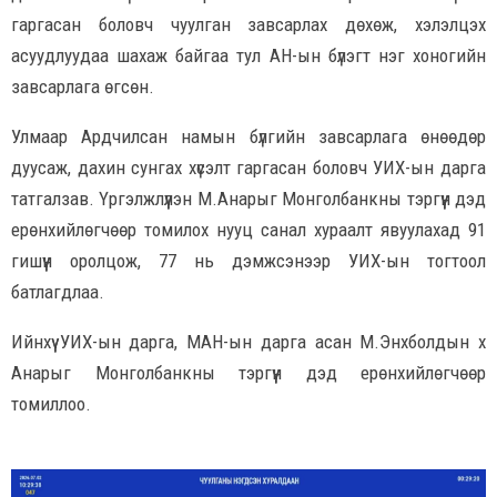
гаргасан боловч чуулган завсарлах дөхөж, хэлэлцэх
асуудлуудаа шахаж байгаа тул АН-ын бүлэгт нэг хоногийн
завсарлага өгсөн.
Улмаар Ардчилсан намын бүлгийн завсарлага өнөөдөр
дуусаж, дахин сунгах хүсэлт гаргасан боловч УИХ-ын дарга
татгалзав. Үргэлжлүүлэн М.Анарыг Монголбанкны тэргүүн дэд
ерөнхийлөгчөөр томилох нууц санал хураалт явуулахад 91
гишүүн оролцож, 77 нь дэмжсэнээр УИХ-ын тогтоол
батлагдлаа.
Ийнхүү УИХ-ын дарга, МАН-ын дарга асан М.Энхболдын хүү
Анарыг Монголбанкны тэргүүн дэд ерөнхийлөгчөөр
томиллоо.