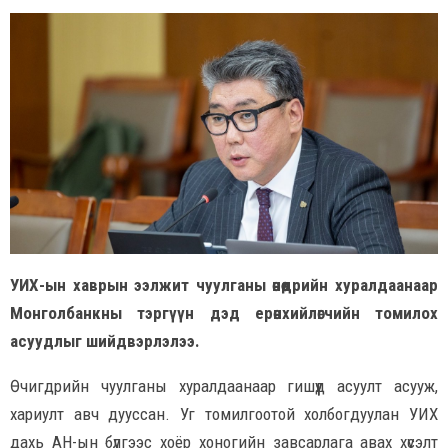
УИХ-ын хаврын ээлжит чуулганы өнөөдрийн хуралдаанаар
Монголбанкны тэргүүн дэд ерөнхийлөгчийн томилох
асуудлыг шийдвэрлэлээ.
Өчигдрийн чуулганы хуралдаанаар гишүүд асуулт асууж,
хариулт авч дууссан. Уг томилгоотой холбогдуулан УИХ
дахь АН-ын бүлгээс хоёр хоногийн завсарлага авах хүсэлт