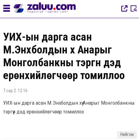
УИХ-ын дарга асан
М.Энхболдын хүү Анарыг
Монголбанкны тэргүүн дэд
ерөнхийлөгчөөр томиллоо
7 сар 2. 12:16
УИХ-ын дарга асан М.Энхболдын хүү Анарыг Монголбанкны
тэргүүн дэд ерөнхийлөгчөөр томиллоо
Нийгэм