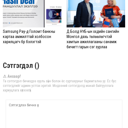
Samsung Pay-д Голомт банкны
Д.Болд НҮБ-ын хүүхдийн сангийн
картаа амжилттай холбосон
Монгол дахь төлөөлөгчтэй
харилцагч бүр бэлэгтэй
хамтын ажиллагааны санамж
бичигт гарын үсэг зурлаа
Сэтгэгдэл ()
⚠ Анхаар!
Та сэтгэгдэл бичихдээ хууль зүйн болон ёс суртахууныг баримтална уу. Ёс бус
сэтгэгдлийг админ устгах эрхтэй. Мэдээний сэтгэгдэлд манай байгууллага
хариуцлага хүлээхгүй.