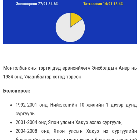
Монголбанкны тэргүүн дэд ерөнхийлөгч Энхболдын Анар нь
1984 онд Улаанбаатар хотод төрсөн.
Боловсрол:
1992-2001 онд Нийслэлийн 10 жилийн 1 дүгээр дунд
сургууль,
2001-2004 онд Япон улсын Хакуо ахлах сургууль,
2004-2008 онд Япон улсын Хакуо их сургуулийн
бизнесийн удирдлага мэргэжлээр бакалавр зэрэгтэй