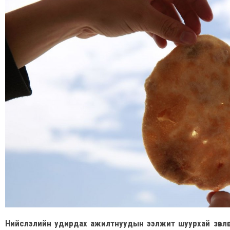
Нийслэлийн удирдах ажилтнуудын ээлжит шуурхай зөвлөгөөн