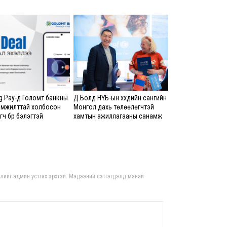
8 сар
Ц.С
хурл
кон
ахи
8 сар
Замы
 Pay-д Голомт банкны
Д.Болд НҮБ-ын хүүхдийн сангийн
ноцт
амжилттай холбосон
Монгол дахь төлөөлөгчтэй
хар
ч бүр бэлэгтэй
хамтын ажиллагааны санамж
чөлөө
бичигт гарын үсэг зурлаа
8 сар
Ний
шат
үлд
гдлийг админ устгах эрхтэй. Мэдээний сэтгэгдэлд манай
8 сар
Энэ
5,20