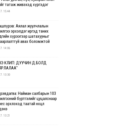
ийг татаж живэхэд хүргэдэг
 7. 15:44
ашпүрэв: Аялал жуулчлалын
чилгээ эрхэлдэг иргэд таних
дгийн хүрээгээр шатахууныг
гаарлалтгүй авах боломжтой
 7. 14:06
Э КЛИП: ДУУЧИН Д.БОЛД
ЯРЛАЛАА"
 7. 13:30
үрэвдагва: Найман салбарын 103
чилгээний бүртгэлийг цуцалснаар
ес эрхлэхэд таатай нөхцөл
дэнэ
 7. 13:21