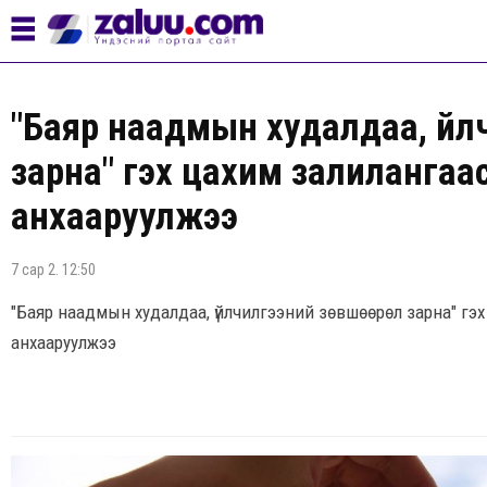
"Баяр наадмын худалдаа, үй
зарна" гэх цахим залилангаа
анхааруулжээ
7 сар 2. 12:50
"Баяр наадмын худалдаа, үйлчилгээний зөвшөөрөл зарна" гэ
анхааруулжээ