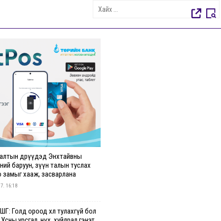
алтын өдрүүдэд Энхтайвны
ний баруун, зүүн талын туслах
о замыг хааж, засварлана
 7. 16:18
Г: Голд ороод хөл тулахгүй бол
 Усны урсгал, нүх, хуйлрал гэнэт