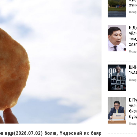
хүн
8 сар
Б.Д
үйл
тэм
хяз
8 сар
ШИН
"БА
8 сар
Б.П
үйл
бизн
бүр
8 сар
 өнөөдөр(2026.07.02) болж, Үндэсний их баяр