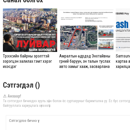
Түрээсийн байрны эрэлттэй
Амралтын өдрүүдэд Энхтайвны
Samsung
зэрэгцэн залилах гэмт хэрэг
гүүрний баруун, зүүн талын туслах
картаа 
ихэсдэг
авто замыг хааж, засварлана
харилцаг
Сэтгэгдэл ()
⚠ Анхаар!
Та сэтгэгдэл бичихдээ хууль зүйн болон ёс суртахууныг баримтална уу. Ёс бус сэтгэ
байгууллага хариуцлага хүлээхгүй.