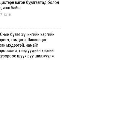
 цистерн вагон буулгалтад болон
д явж байна
 7. 13:10
С-ын бүлэг хүчингийн хэргийн
ирогч, тэмцэгч Шинэцэцэг:
хан мэдээтэй, намайг
ироосон этгээдүүдийн хэргийг
куророос шүүх рүү шилжүүлж
гааг сонслоо
гдрийн байдлаар ₮10000 доош
гээр шатахууны худалдан авалт
сэн 1500 баримт бүртгэгджээ
 7. 12:37
хуун олголтыг 50,000 төгрөгөөр
гаарласныг нэмэгдүүлж 100,000
өгт хүргэхээр судалж байгаа