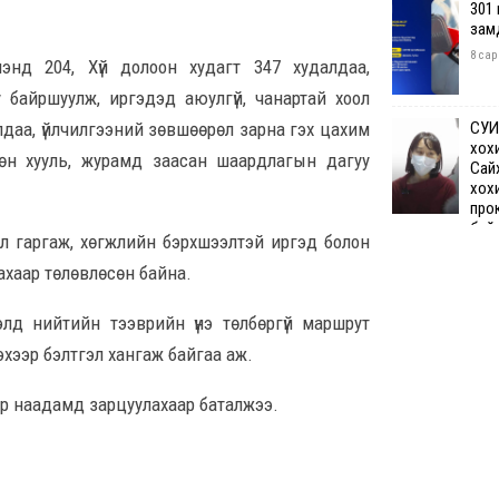
301
зам
8 сар
лэнд 204, Хүй долоон худагт 347 худалдаа,
 байршуулж, иргэдэд аюулгүй, чанартай хоол
СУИ
алдаа, үйлчилгээний зөвшөөрөл зарна гэх цахим
хох
хөн хууль, журамд заасан шаардлагын дагуу
Сай
хох
про
бай
л гаргаж, хөгжлийн бэрхшээлтэй иргэд болон
8 сар 7. 12:50
лахаар төлөвлөсөн байна.
Өчи
элд нийтийн тээврийн үнэ төлбөргүй маршрут
дүн
хий
лэхээр бэлтгэл хангаж байгаа аж.
8 сар
р наадамд зарцуулахаар баталжээ.
Шата
хяз
төгр