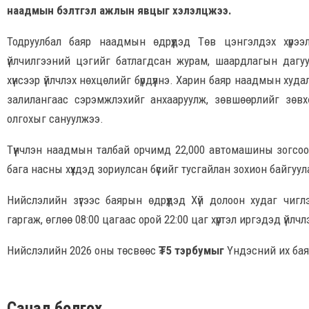
наадмын бэлтгэл ажлын явцыг хэлэлцжээ.
Тодруулбал баяр наадмын өдрүүдэд Төв цэнгэлдэх хүрээ
үйлчилгээний цэгийг батлагдсан журам, шаардлагын дагуу
хүнсээр үйлчлэх нөхцөлийг бүрдүүлнэ. Харин баяр наадмын худ
залилангаас сэрэмжлэхийг анхааруулж, зөвшөөрлийг зөв
олгохыг сануулжээ.
Түүнчлэн наадмын талбай орчимд 22,000 автомашины зогсоо
бага насны хүүхдэд зориулсан бүсийг тусгайлан зохион байгуу
Нийслэлийн зүгээс баярын өдрүүдэд Хүй долоон худаг чигл
гаргаж, өглөө 08:00 цагаас орой 22:00 цаг хүртэл иргэдэд үйлч
Нийслэлийн 2026 оны төсвөөс
₮5 тэрбумыг
Үндэсний их бая
Санал болгох