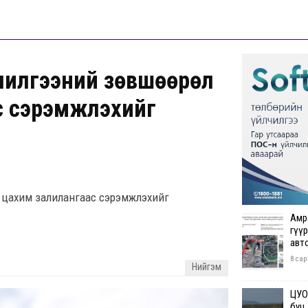
лчилгээний зөвшөөрөл
с сэрэмжлэхийг
х цахим залилангаас сэрэмжлэхийг
Амр
гүүр
авт
8 сар
Нийгэм
ЦУОШ
буц.