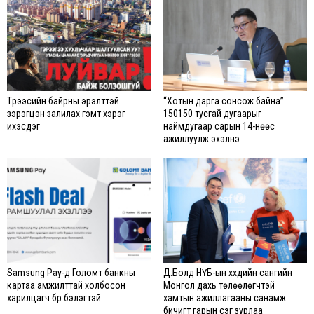
Түрээсийн байрны эрэлттэй
“Хотын дарга сонсож байна”
зэрэгцэн залилах гэмт хэрэг
150150 тусгай дугаарыг
ихэсдэг
наймдугаар сарын 14-нөөс
ажиллуулж эхэлнэ
Samsung Pay-д Голомт банкны
Д.Болд НҮБ-ын хүүхдийн сангийн
картаа амжилттай холбосон
Монгол дахь төлөөлөгчтэй
харилцагч бүр бэлэгтэй
хамтын ажиллагааны санамж
бичигт гарын үсэг зурлаа