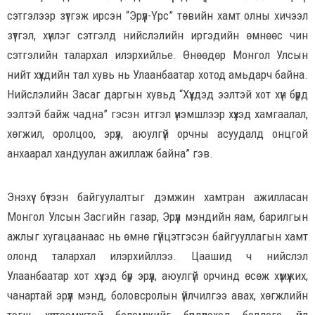
сэтгэлээр зүтгэж ирсэн “Эрүүл-Үрс” төвийн хамт олны хичээл
зүтгэл, хүнлэг сэтгэлд нийслэлийн иргэдийн өмнөөс чин
сэтгэлийн талархал илэрхийлье. Өнөөдөр Монгол Улсын
нийт хүүхдийн тал хувь нь Улаанбаатар хотод амьдарч байна.
Нийслэлийн Засаг даргын хувьд “Хүүхдэд ээлтэй хот хүн бүрд
ээлтэй байж чадна” гэсэн итгэл үнэмшлээр хүүхэд хамгаалал,
хөгжил, оролцоо, эрүүл, аюулгүй орчны асуудалд онцгой
анхаарал хандуулан ажиллаж байна” гэв.
Энэхүү бүтээн байгуулалтыг дэмжин хамтран ажилласан
Монгол Улсын Засгийн газар, Эрүүл мэндийн яам, барилгын
ажлыг хугацаанаас нь өмнө гүйцэтгэсэн байгууллагын хамт
олонд талархал илэрхийллээ. Цаашид ч нийслэл
Улаанбаатар хот хүүхэд бүр эрүүл, аюулгүй орчинд өсөж хүмүүжих,
чанартай эрүүл мэнд, боловсролын үйлчилгээ авах, хөгжлийн