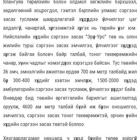
Ялангуяа төрөлхийн болон олдмол хөгжлийн бэрхшээл,
хөдөлгөөний хоцрогдол, гэмтэл бэртлийн улмаас сэргээн
засах тусламж шаардлагатай хүүхдүүддээ үйлчилгээг цаг
алдалгүй, чанартай, хүртээмжтэй хүргэх нь төрийн үүрэг юм.
Нийслэлийн хүүхдийн сэргээн засах "Эрүүл-Үрс" төв нь олон
жилийн турш сэргээн засах эмчилгээ, үйлчилгээг хүүхдүүдэд
хүргэж байгаа боловч байр талбай, тоног төхөөрөмжийн
чанар, хүчин чадлыг нэмэгдүүлэх хэрэгцээ байсан. Тус төвийн
36 эмч, эмнэлгийн ажилтан ердөө 700 ам метр талбайд жил
бүр 300-400 хүүхдийг хэвтэн эмчлүүлж, 1500-2000 хүүхдэд
амбулаторийн сэргээн засах тусламж, үйлчилгээ үзүүлдэг байв.
Өнөөдөр бид төвийн өргөтгөлийн барилгыг ашиглалтад
оруулж, 4600 ам метр талбай бүхий иж бүрэн оношилгоо,
эмчилгээ, сэргээн засах тоног төхөөрөмжтэй, орчин үеийн
хүүхдийн сэргээн засах төвтэй боллоо.
Хязгаарлагдмал нөхцөлд ч хүүхэд бүрийн төлөө хоёргүй