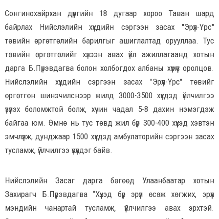
Сонгинохайрхан дүүргийн 18 дугаар хороо Таван шард
байрлах Нийслэлийн хүүхдийн сэргээн засах "Эрүүл-Үрс"
төвийн өргөтгөлийн барилгыг ашиглалтад орууллаа. Тус
төвийн өргөтгөлийг хүлээн авах үйл ажиллагаанд хотын
дарга Б.Пүрэвдагва болон холбогдох албаны хүмүүс оролцов.
Нийслэлийн хүүхдийн сэргээн засах "Эрүүл-Үрс" төвийг
өргөтгөн шинэчилснээр жилд 3000-3500 хүүхдэд үйлчилгээ
үзүүлэх боломжтой болж, хүчин чадал 5-8 дахин нэмэгдэж
байгаа юм. Өмнө нь тус төвд жил бүр 300-400 хүүхэд хэвтэн
эмчлүүлж, дунджаар 1500 хүүхдэд амбулаторийн сэргээн засах
тусламж, үйлчилгээ үзүүлдэг байв.
Нийслэлийн Засаг дарга бөгөөд Улаанбаатар хотын
Захирагч Б.Пүрэвдагва “Хүүхэд бүр эрүүл өсөж хөгжих, эрүүл
мэндийн чанартай тусламж, үйлчилгээ авах эрхтэй.