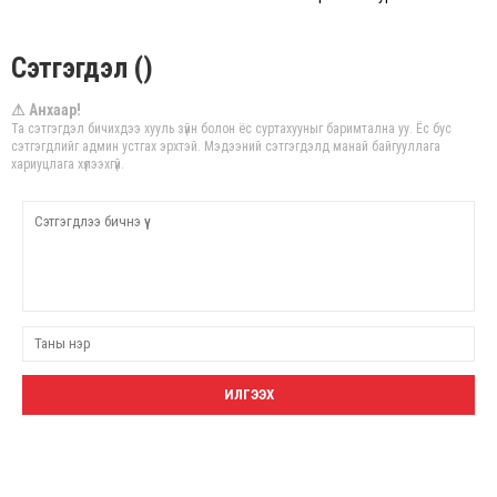
Сэтгэгдэл ()
⚠ Анхаар!
Та сэтгэгдэл бичихдээ хууль зүйн болон ёс суртахууныг баримтална уу. Ёс бус
сэтгэгдлийг админ устгах эрхтэй. Мэдээний сэтгэгдэлд манай байгууллага
хариуцлага хүлээхгүй.