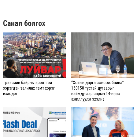
Санал болгох
Түрээсийн байрны эрэлттэй
“Хотын дарга сонсож байна”
зэрэгцэн залилах гэмт хэрэг
150150 тусгай дугаарыг
ихэсдэг
наймдугаар сарын 14-нөөс
ажиллуулж эхэлнэ