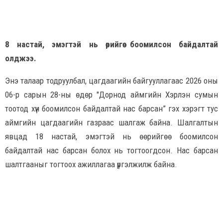
8 настай, эмэгтэй нь өөрийгөө боомилсон байдалтай
олджээ.
Энэ талаар тодруулбал, цагдаагийн байгууллагаас 2026 оны
06-р сарын 28-ны өдөр "Дорнод аймгийн Хэрлэн сумын
тоотод хүн боомилсон байдалтай нас барсан” гэх хэрэгт тус
аймгийн цагдаагийн газраас шалгаж байна. Шалгалтын
явцад 18 настай, эмэгтэй нь өөрийгөө боомилсон
байдалтай нас барсан болох нь тогтоогдсон. Нас барсан
шалтгааныг тогтоох ажиллагаа үргэлжилж байна.