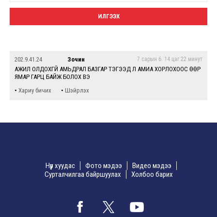
202.9.41.24
Зочин
7 сарын 6. 14 цаг 22 минут
АЖИЛ ОЛДОХГҮЙ АМЬДРАЛ БАЗГАР ТЭГЭЭД Л АМИА ХОРЛОХООС ӨӨР
ЯМАР ГАРЦ БАЙЖ БОЛОХ ВЭ
•
•
Хариу бичих
Шэйрлэх
Нүүр хуудас
Фото мэдээ
Видео мэдээ
Сурталчилгаа байршуулах
Холбоо барих