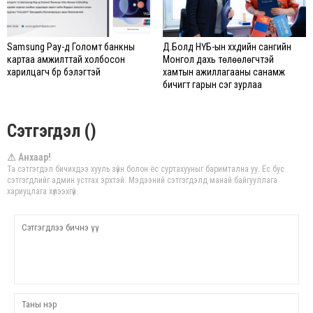
Samsung Pay-д Голомт банкны
Д.Болд НҮБ-ын хүүхдийн сангийн
картаа амжилттай холбосон
Монгол дахь төлөөлөгчтэй
харилцагч бүр бэлэгтэй
хамтын ажиллагааны санамж
бичигт гарын үсэг зурлаа
Сэтгэгдэл ()
⚠ Анхаар!
Та сэтгэгдэл бичихдээ хууль зүйн болон ёс суртахууныг баримтална уу. Ёс бус
сэтгэгдлийг админ устгах эрхтэй. Мэдээний сэтгэгдэлд манай байгууллага
хариуцлага хүлээхгүй.