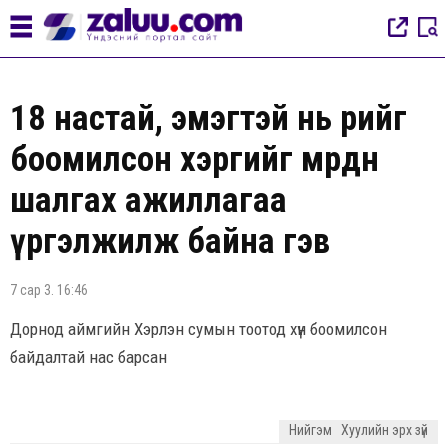
18 настай, эмэгтэй нь өөрийгөө
боомилсон хэргийг мөрдөн
шалгах ажиллагаа
үргэлжилж байна гэв
7 сар 3. 16:46
Дорнод аймгийн Хэрлэн сумын тоотод хүн боомилсон
байдалтай нас барсан
Нийгэм
Хуулийн эрх зүй