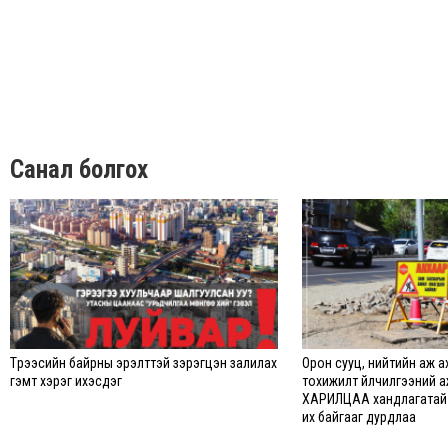
Санал болгох
Түрээсийн байрны эрэлттэй зэрэгцэн залилах
Орон сууц, нийтийн аж ах
гэмт хэрэг ихэсдэг
тохижилт үйлчилгээний 
ХАРИЛЦАА хандлагатай
их байгааг дурдлаа