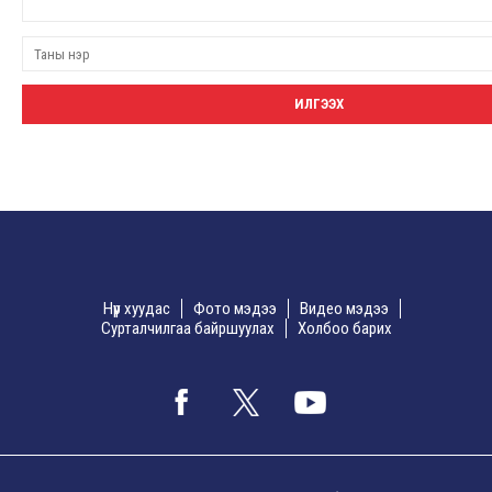
Нүүр хуудас
Фото мэдээ
Видео мэдээ
Сурталчилгаа байршуулах
Холбоо барих