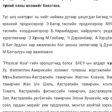
түмний олны мэлмийг баясгана.
Тус шоу нэвтрүүлэг нь нийт найман дугаар цацагдах бөгөөд 
ерөнхий продюсероор Э.Батхүү, төслийн продюсероор МУ
төслийн координатороор Б.Наранбадрах, найруулагч, ред
зураглаачаар Э.Хүүхэнхүү, М.Ганбаяр, Ч.Дарханбаяр, А.Хурцбаа
Б.Бат-Эрдэнэ нар ажилласан бол шоуны хөтлөгчөөр Ц.Дуня
М.Батчулуун нар ажиллажээ.
“Physical Asia”-гийн оролцогчид болох БНСУ-ын алдарт ж
Ху, Филлиппин-Америкийн холимог тулааны мэргэжлийн
Мүгэн,Филиппин-Австралийн тамирчин Жастин Ковэни, Ө
тамирчин Жан Ын Шиль, Австралийн тамирчин, конте
Томато, Австралийн фитнессийн тамирчин, дасгалжуул
Зил, Австралийн регбигийн тамирчин Элони Вунакейс нар
соёл, хурдан морийг уяж хурдлуулах, монгол ахуйтай хэрх
харуулахаас гадна тэдний дунд өрсөлдөөн хэрхэн өрнөхийг х