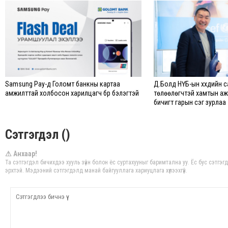
Samsung Pay-д Голомт банкны картаа
Д.Болд НҮБ-ын хүүхдийн 
амжилттай холбосон харилцагч бүр бэлэгтэй
төлөөлөгчтэй хамтын а
бичигт гарын үсэг зурлаа
Сэтгэгдэл ()
⚠ Анхаар!
Та сэтгэгдэл бичихдээ хууль зүйн болон ёс суртахууныг баримтална уу. Ёс бус сэтгэг
эрхтэй. Мэдээний сэтгэгдэлд манай байгууллага хариуцлага хүлээхгүй.