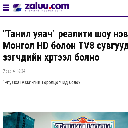
"Танил уяач" реалити шоу нэвт
Монгол HD болон TV8 сувгуу
үзэгчдийн хүртээл болно
7 сар 4. 16:34
“Physical Asia”-гийн оролцогчид болох