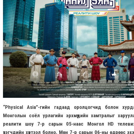
“Physical Asia”-гийн гадаад оролцогчид болон хур
Монголын соёл урлагийн эрхмүүдийн хамтралыг харуул
реалити шоу 7-р сарын 05-наас Монгол HD телеви
үзэгчдийн хүртээл болно. Мөн 7-р сарын 06-ны өдрөөс э