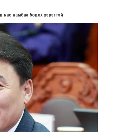
5,20
8 сар
д нас намбаа бодох хэрэгтэй
Б.С
103
эрхлэ
8 сар
Эрэ
8 сар
С.А
зал
бар
мэд
сис
8 сар 6. 16:54