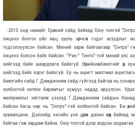
-2013 онд намайг Ерөнхий сайд байхад Оюу толгой “Онтр
лиценз болгох үйл явц хууль зөрчсөн гэдэг асуудлыг 
түдгэлзүүлсэн байсан. Миний харж байгаагаар “Онтрэ”-
лиценз болсон байх байсан. "Рио-" Тинто"-той манай улс х
хийгээд байх шаардлага байхгүй. Өөрийнхөө баялгийг өөр 
хийгээд байх хэрэг байхгүй. Ер нь ашигт малтмал ашигласн
баялгийн сайд Г.Дамдинням сайд гүйгээд байгаа нь сонирхл
холбоотой нотлох баримтыг хүмүүс надад ирүүлсэн. Уда
материалыг нягталж үзэхэд Г.Дамдинням сайдын Канад 
байсан багш нар нь “Онтрэ”-тэй холбоотой байсан. Би өөр
хуваалцана. Дэлхийд зэсийн үнэ дөрөв дахин өсөөд байхад 
байгаа гэж хардаж байна. Оюу толгой дээр алдсан алдаагаа 