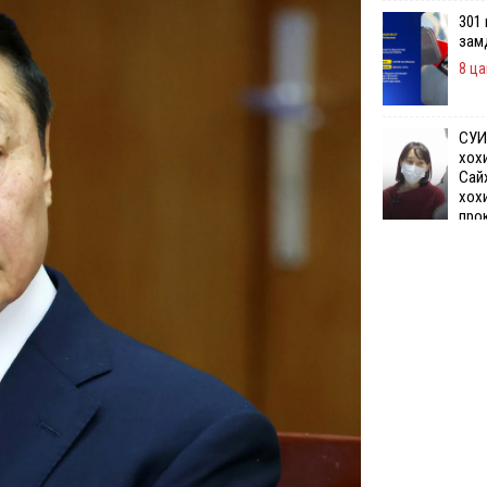
301
зам
8 ца
СУИ
хох
Сай
хох
про
бай
9 цаг 2 минутын 
Өчи
дүн
хий
9 ца
Шата
хяз
төгр