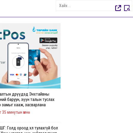
алтын өдрүүдэд Энхтайвны
ний баруун, зүүн талын туслах
о замыг хааж, засварлана
г 35 минутын өмнө
Г: Голд ороод хөл тулахгүй бол