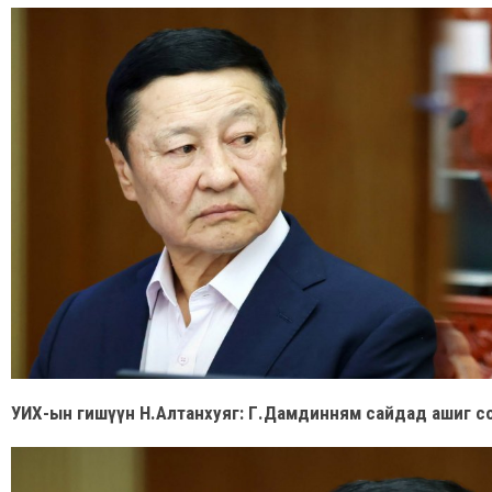
УИХ-ын гишүүн Н.Алтанхуяг: Г.Дамдинням сайдад ашиг со