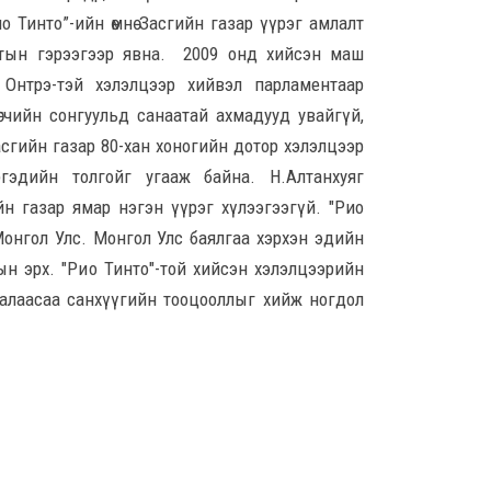
мэт
 Тинто”-ийн өмнө Засгийн газар үүрэг амлалт
8 сар 6. 13:24
улалтын гэрээгээр явна. 2009 онд хийсэн маш
 Онтрэ-тэй хэлэлцээр хийвэл парламентаар
Д.А
хуви
лөгчийн сонгуульд санаатай ахмадууд увайгүй,
бай
асгийн газар 80-хан хоногийн дотор хэлэлцээр
ний
эдийн толгойг угааж байна. Н.Алтанхуяг
8 сар
н газар ямар нэгэн үүрэг хүлээгээгүй. "Рио
Худ
онгол Улс. Монгол Улс баялгаа хэрхэн эдийн
32 х
ын эрх. "Рио Тинто"-той хийсэн хэлэлцээрийн
хон
талаасаа санхүүгийн тооцооллыг хийж ногдол
8 сар
АИ-
тас
8 сар
I ан