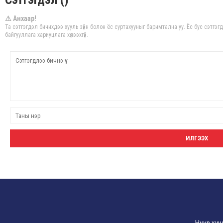
⚠ Анхаар!
Та сэтгэгдэл бичихдээ хууль зүйн болон ёс суртахууныг баримтална уу. Ёс бус сэтгэ
байгууллага хариуцлага хүлээхгүй.