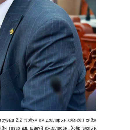
“Хо
тус
14-н
8 сар
Орон
тох
ажи
хан
бай
8 сар 6. 15:15
Бар
яаг
8 сар
Өмгө
Б.Ч
н хувьд 2.2 тэрбум ам.долларын хэмнэлт хийж
гүт
шалг
йн газар өдөр, шөнөгүй ажилласан. Хоёр ажлын