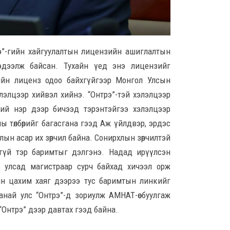
9 ца
Ц.С
хурл
э”-гийн хайгуулалтын лицензийн ашиглалтын
кон
мэдээлж байсан. Тухайн үед энэ лицензийг
ахи
гийн лиценз одоо байхгүйгээр Монгол Улсын
8 сар
элэлцээр хийвэл хийнэ. “Онтрэ”-тэй хэлэлцээр
Замы
хүний нэр дээр бичээд тэрэнтэйгээ хэлэлцээр
ноцт
ы төлбөрийг багасгана гээд Аж үйлдвэр, эрдэс
хар
чөлөө
ын асар их зөрчил байна. Сонирхлын зөрчилтэй
8 сар
хгүй тэр баримтыг дэлгэнэ. Надад ирүүлсэн
улсад магистраар сурч байхад хичээл орж
Ний
ийн цахим хаяг дээрээ тус баримтын линкийг
шат
үлд
манай улс “Онтрэ”-д зориулж АМНАТ-өө буулгаж
8 сар
“Онтрэ” дээр давтах гээд байна.
Энэ