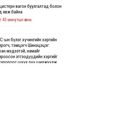
 цистерн вагон буулгалтад болон
д явж байна
г 43 минутын өмнө
С-ын бүлэг хүчингийн хэргийн
ирогч, тэмцэгч Шинэцэцэг:
хан мэдээтэй, намайг
ироосон этгээдүүдийн хэргийг
куророос шүүх рүү шилжүүлж
гааг сонслоо
өмнө
гдрийн байдлаар ₮10000 доош
гээр шатахууны худалдан авалт
сэн 1500 баримт бүртгэгджээ
г 16 минутын өмнө
хуун олголтыг 50,000 төгрөгөөр
гаарласныг нэмэгдүүлж 100,000
өгт хүргэхээр судалж байгаа