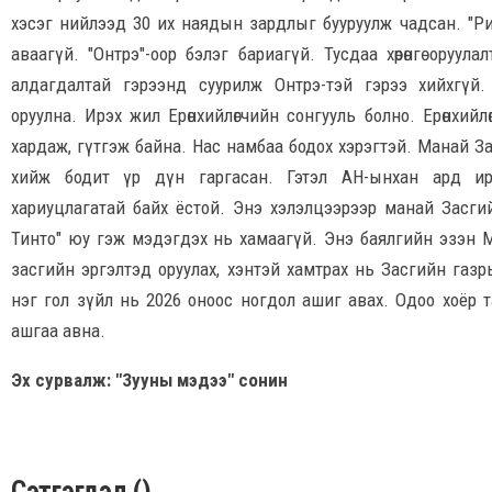
хэсэг нийлээд 30 их наядын зардлыг бууруулж чадсан. "Рио
аваагүй. "Онтрэ"-оор бэлэг бариагүй. Тусдаа хөрөнгө ору
алдагдалтай гэрээнд суурилж Онтрэ-тэй гэрээ хийхгүй.
оруулна. Ирэх жил Ерөнхийлөгчийн сонгууль болно. Ерөнхий
хардаж, гүтгэж байна. Нас намбаа бодох хэрэгтэй. Манай З
хийж бодит үр дүн гаргасан. Гэтэл АН-ынхан ард ирг
хариуцлагатай байх ёстой. Энэ хэлэлцээрээр манай Засгий
Тинто" юу гэж мэдэгдэх нь хамаагүй. Энэ баялгийн эзэн М
засгийн эргэлтэд оруулах, хэнтэй хамтрах нь Засгийн газр
нэг гол зүйл нь 2026 оноос ногдол ашиг авах. Одоо хоёр 
ашгаа авна.
Эх сурвалж: "Зууны мэдээ" сонин
Сэтгэгдэл ()