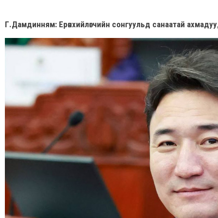
Г.Дамдинням: Ерөнхийлөгчийн сонгуульд санаатай ахмадуу