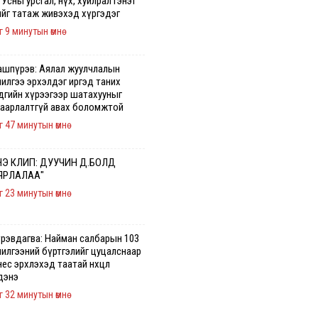
 Усны урсгал, нүх, хуйлрал гэнэт
ийг татаж живэхэд хүргэдэг
г 9 минутын өмнө
ашпүрэв: Аялал жуулчлалын
чилгээ эрхэлдэг иргэд таних
дгийн хүрээгээр шатахууныг
гаарлалтгүй авах боломжтой
г 47 минутын өмнө
Э КЛИП: ДУУЧИН Д.БОЛД
ЯРЛАЛАА"
г 23 минутын өмнө
үрэвдагва: Найман салбарын 103
чилгээний бүртгэлийг цуцалснаар
ес эрхлэхэд таатай нөхцөл
дэнэ
г 32 минутын өмнө