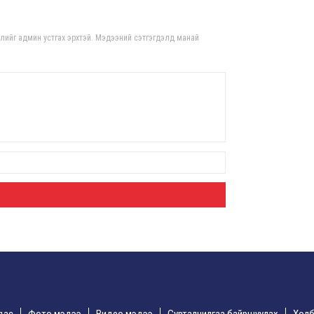
ноо
8 сар
гдлийг админ устгах эрхтэй. Мэдээний сэтгэгдэлд манай
Үндс
үнд
М.Н
хар
8 сар
Неф
татв
бит
8 сар
I х
сары
бор
хөнд
8 сар