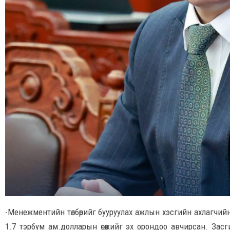
-Менежментийн төлбөрийг бууруулах ажлын хэсгийн ахлагчий
1.7 тэрбум ам.долларын өгөөжийг эх орондоо авчирсан. Засги