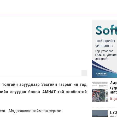
Амр
у толгойн асуудлаар Засгийн газрыг ил тод
гүүр
нзийн асуудал болон АМНАТ-тай холбоотой
авт
5 ца
гсөн. Мэдээллээс тоймлон хүргэе.
ЦУОШ