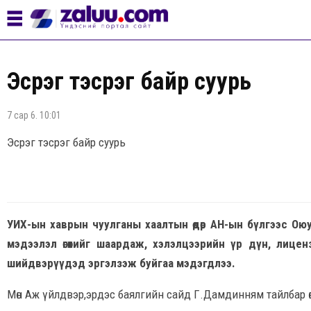
Эсрэг тэсрэг байр суурь
7 сар 6. 10:01
Эсрэг тэсрэг байр суурь
УИХ-ын хаврын чуулганы хаалтын өдөр АН-ын бүлгээс Ою
мэдээлэл өгөхийг шаардаж, хэлэлцээрийн үр дүн, лице
шийдвэрүүдэд эргэлзэж буйгаа мэдэгдлээ.
Мөн Аж үйлдвэр,эрдэс баялгийн сайд Г.Дамдинням тайлбар ө