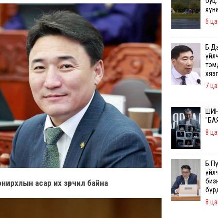
буц.
хүн
6 ца
Б.Д
үйл
тэм
хяз
7 ца
ШИН
"БА
8 ца
Б.П
үйл
бизн
нирхлын асар их зөрчил байна
бүр
8 ца