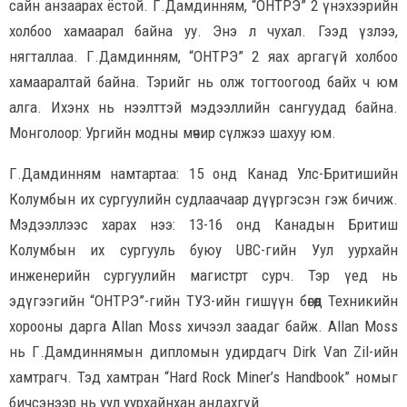
сайн анзаарах ёстой. Г.Дамдинням, “ОНТРЭ” 2 үнэхээрийн
холбоо хамаарал байна уу. Энэ л чухал. Гээд үзлээ,
нягталлаа. Г.Дамдинням, “ОНТРЭ” 2 яах аргагүй холбоо
хамааралтай байна. Тэрийг нь олж тогтоогоод байх ч юм
алга. Ихэнх нь нээлттэй мэдээллийн сангуудад байна.
Монголоор: Ургийн модны мөчир сүлжээ шахуу юм.
Г.Дамдинням намтартаа: 15 онд Канад Улс-Бритишийн
Колумбын их сургуулийн судлаачаар дүүргэсэн гэж бичиж.
Мэдээллээс харах нээ: 13-16 онд Канадын Бритиш
Колумбын их сургууль буюу UBC-гийн Уул уурхайн
инженерийн сургуулийн магистрт сурч. Тэр үед нь
эдүгээгийн “ОНТРЭ”-гийн ТУЗ-ийн гишүүн бөгөөд Техникийн
хорооны дарга Allan Moss хичээл заадаг байж. Allan Moss
нь Г.Дамдиннямын дипломын удирдагч Dirk Van Zil-ийн
хамтрагч. Тэд хамтран “Hard Rock Miner’s Handbook” номыг
бичсэнээр нь уул уурхайнхан андахгүй.