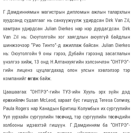
Г.Дамдиннямын магистрын дипломын ажлын талархлын
хуудсанд судалгааг нь санхүүжүүлж удирдсан Dirk Van Zil,
хамтран удирдсан Julian Dierkes нар нэр дурдагдсан. Dirk
Van Zil нь: Оюутолгойн хог хаягдлын аюулгүй байдлын
шинжээчээр “Рио Тинто”-д ажиллаж байсан. Julian Dierkes
нь: Оюутолгойн 9 оны гэрээ, Дубайн гэрээнд засаглалын
үнэлгээ хийж, 13 онд Н.Алтанхуягийн хэлсэнчлэн “ОНТРЭ”-
гийн лиценз цуцлагдахад олон улсын хэвлэлээр тэр
компанийг өмгөөлж байж.
Цаашаагаа: “ОНТРЭ”-гийн ТУЗ-ийн Хууль эрх зүйн дэд
ерөнхийлөгч Su­san McLeod, хараат бус гишүүд Teresa Conway,
Paula Rogers нар Канадын Бритиш Колумбын их сургуулийн
Уул уурхайн сургуулийн төгсөгчид, тэр сургуулийн төгсөгчдийн
холбооны идэвхтэй гишүүн. Г.Дамдинням ба “ОНТРЭ”-