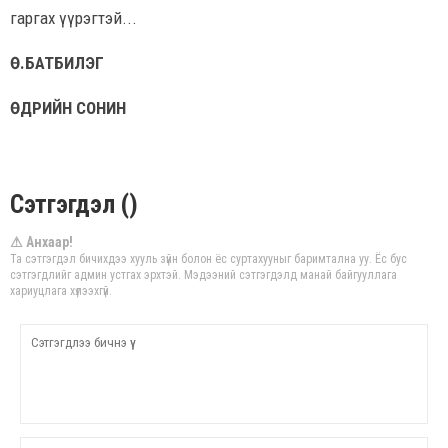
гаргах үүрэгтэй...
Ө.БАТБИЛЭГ
ӨДРИЙН СОНИН
Сэтгэгдэл ()
⚠ Анхаар!
Та сэтгэгдэл бичихдээ хууль зүйн болон ёс суртахууныг баримтална уу. Ёс бус
сэтгэгдлийг админ устгах эрхтэй. Мэдээний сэтгэгдэлд манай байгууллага
хариуцлага хүлээхгүй.