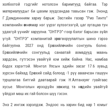
холбоотой гэдгийг нотолсон баримтууд байгаа. Тэр
материалуудыг би цахим хуудсандаа тавьсан гэж. Энэнд
Г.Дамдиннням хариу барьж: Засгийн газар “Рио Тинто”
компанийн өмнө ямар нэг үүрэг хүлээгээгүй, цаг хугацаа тун
удахгүй үүнийг харуулна. “ОНТРЭ”-гоор бэлэг барьсан зүйл
үгүй. “ОНТРЭ” компанитай хөрөнгө оруулалтын шинэ гэрээ
байгуулна. 2027 онд Ерөнхийлөгчийн сонгууль болно.
Ерөнхийлөгчийн сонгуульд санаатай ахмадууд маань
хардсан, гүтгэсэн увайгүй юм хийж байна. Нас, намбаа
бодох хэрэгтэй. Монгол Улсын эдийн засаг 17.6 хувьд
хүрсэн байхад Ерөнхий сайд болоод -1 рүү аваачсан гашуун
туршлагаа битгий давтаарай гэж Н.Алтанхуяг гуайгаас
хүсье. Монголын ирээдүйн хөгжилд та нөхдийн увайгүй
үйлдэл маш их гай болсон шүү гэсэн.
Энэ 2 ингэж хэрэлдэж. Эндээс нь харин бид нар 1 юмыг