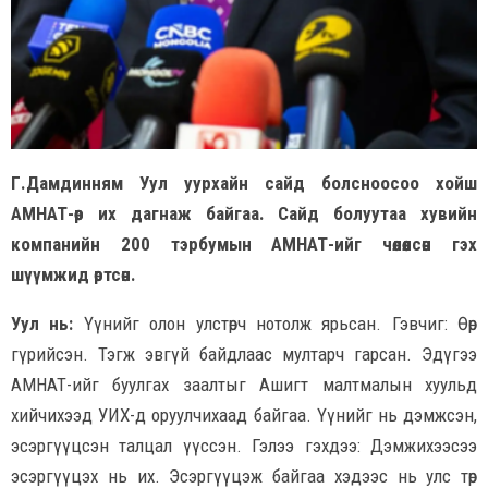
Г.Дамдинням Уул уурхайн сайд болсноосоо хойш
АМНАТ-өөр их дагнаж байгаа. Сайд болуутаа хувийн
компанийн 200 тэрбумын АМНАТ-ийг чөлөөлсөн гэх
шүүмжид өртсөн.
Уул нь:
Үүнийг олон улстөрч нотолж ярьсан. Гэвчиг: Өөрөө
гүрийсэн. Тэгж эвгүй байдлаас мултарч гарсан. Эдүгээ
АМНАТ-ийг буулгах заалтыг Ашигт малтмалын хуульд
хийчихээд УИХ-д оруулчихаад байгаа. Үүнийг нь дэмжсэн,
эсэргүүцсэн талцал үүссэн. Гэлээ гэхдээ: Дэмжихээсээ
эсэргүүцэх нь их. Эсэргүүцэж байгаа хэдээс нь улс төр