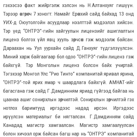
гэхээсээ факт жийргэлж хэлсэн нь Н.Алтанхуяг гишүүн.
Тэрээр өнгөрөгч 7 хоногт: Намайг Ерөнхий сайд байхад 13 онд
УИХ-д Оюутолгойн асуудлаар нээлттэй мэдээлэл хийсэн.
Тэр үед “ОНТРЭ”-гийн хайгуулын лицензийг ашиглалтын
лиценз болгох үйл явц хууль зөрчсөн гэж мэдээлж байсан.
Дараахан нь Уул уурхайн сайд Д.Ганхуяг түдгэлзүүлсэн.
Миний харж байгаагаар бол одоо “ОНТРЭ”-гийн лиценз гэж
байхгүй. Тэр Монголын лиценз болсон байх учиртай.
Тэгэхээр Монгол Улс “Рио Тинто” компанитай яривал ярина,
“ОНТРЭ”-той ярих ямар ч шаардлага байхгүй. АМНАТ-ийг
багасгана гэж сайд Г.Дамдинням яриад гүйгээд байгаа нь
цаанаа ашиг сонирхлын зөрчилтэй. Сонирхлын зөрчилтэй гэх
нотлох баримтууд иргэдээс надад ирсэн. Иргэдээс
ирүүлсэн материалыг би нягталсан. Г.Дамдинням сайд
Канадад магистр хамгаалсан. Магистр хамгаалуулсан
болон хичээл орж байсан багш нар нь “ОНТРЭ” компанитай