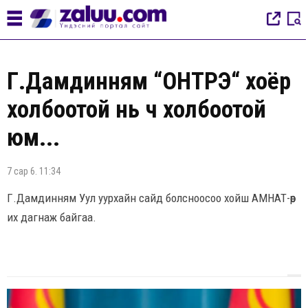
Г.Дамдинням “ОНТРЭ“ хоёр
холбоотой нь ч холбоотой
юм...
7 сар 6. 11:34
Г.Дамдинням Уул уурхайн сайд болсноосоо хойш АМНАТ-өөр
их дагнаж байгаа.