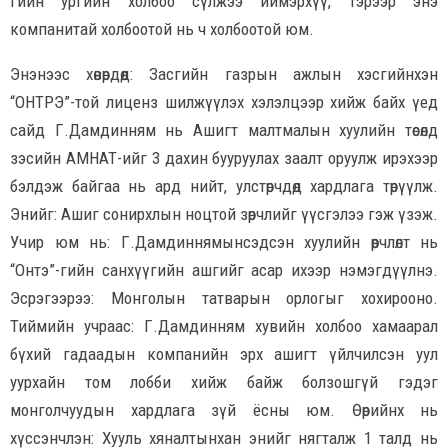
гийн ургийн холбоо сүлжээ иймэрхүү, тэрээр энэ
компанитай холбоотой нь ч холбоотой юм.
Энэнээс хөвөрдөөд: Засгийн газрын ажлын хэсгийнхэн
“ОНТРЭ”-той лиценз шилжүүлэх хэлэлцээр хийж байх үед
сайд Г.Дамдинням нь Ашигт малтмалын хуулийн төсөлд
зэсийн АМНАТ-ийг 3 дахин бууруулах заалт оруулж ирэхээр
бэлдэж байгаа нь ард нийт, улстөрчдөд хардлага төрүүлж.
Энийг: Ашиг сонирхлын ноцтой зөрчлийг үүсгэлээ гэж үзэж.
Учир юм нь: Г.Дамдиннямынсэдсэн хуулийн өөрчлөлт нь
“Онтэ”-гийн санхүүгийн ашгийг асар ихээр нэмэгдүүлнэ.
Эсрэгээрээ: Монголын татварын орлогыг хохирооно.
Тиймийн учраас: Г.Дамдинням хувийн холбоо хамаарал
бүхий гадаадын компанийн эрх ашигт үйлчилсэн уул
уурхайн том лобби хийж байж болзошгүй гэдэг
монголчуудын хардлага зүй ёсны юм. Өөрийнх нь
хүссэнчлэн: Хууль хяналтынхан энийг нягталж 1 талд нь