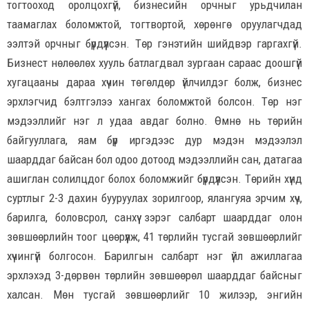
тогтооход оролцохгүй, бизнесийн орчныг урьдчилан
таамаглах боломжтой, тогтвортой, хөрөнгө оруулагчдад
ээлтэй орчныг бүрдүүлсэн. Төр гэнэтийн шийдвэр гаргахгүй.
Бизнест нөлөөлөх хууль батлагдвал зургаан сараас доошгүй
хугацааны дараа хүчин төгөлдөр үйлчилдэг болж, бизнес
эрхлэгчид бэлтгэлээ хангах боломжтой болсон. Төр нэг
мэдээллийг нэг л удаа авдаг болно. Өмнө нь төрийн
байгууллага, яам бүр иргэдээс дур мэдэн мэдээлэл
шаарддаг байсан бол одоо дотоод мэдээллийн сан, датагаа
ашиглан солилцдог болох боломжийг бүрдүүлсэн. Төрийн хүнд
суртлыг 2-3 дахин бууруулах зорилгоор, ялангуяа эрчим хүч,
барилга, боловсрол, санхүү зэрэг салбарт шаарддаг олон
зөвшөөрлийн тоог цөөрүүлж, 41 төрлийн тусгай зөвшөөрлийг
хүчингүй болгосон. Барилгын салбарт нэг үйл ажиллагаа
эрхлэхэд 3-дөрвөн төрлийн зөвшөөрөл шаарддаг байсныг
халсан. Мөн тусгай зөвшөөрлийг 10 жилээр, энгийн