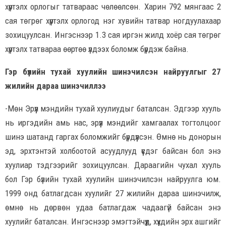
хүртэлх орлогыг татвараас чөлөөлсөн. Харин 792 мянгаас 2
сая төгрөг хүртэлх орлогод нэг хувийн татвар ногдуулахаар
зохицуулсан. Ингэснээр 1.3 сая иргэн жилд хоёр сая төгрөг
хүртэлх татвараа өөртөө үлдээх боломж бүрдэж байна.
Гэр бүлийн тухай хуулийн шинэчилсэн найруулгыг 27
жилийн дараа шинэчиллээ
-Мөн Эрүүл мэндийн тухай хуулиудыг баталсан. Эдгээр хууль
нь иргэдийн амь нас, эрүүл мэндийг хамгаалах тогтолцоог
шинэ шатанд гаргах боломжийг бүрдүүлсэн. Өмнө нь донорын
эд, эрхтэнтэй холбоотой асуудлууд үүсдэг байсан бол энэ
хуулиар тэдгээрийг зохицуулсан. Дараагийн чухал хууль
бол Гэр бүлийн тухай хуулийн шинэчилсэн найруулга юм.
1999 онд батлагдсан хуулийг 27 жилийн дараа шинэчилж,
өмнө нь дөрвөн удаа батлагдаж чадаагүй байсан энэ
хуулийг баталсан. Ингэснээр эмэгтэйчүүд, хүүхдийн эрх ашгийг