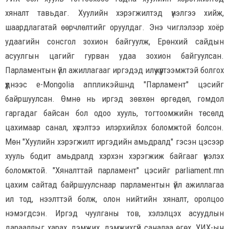
хяналт тавьдаг. Хуулийн хэрэгжилтэд үнэлгээ хийж,
шаардлагатай өөрчлөлтийг оруулдаг. Энэ чиглэлээр хоёр
удаагийн сонсгол зохион байгуулж, Ерөнхий сайдын
асуулгын цагийг гурван удаа зохион байгуулсан.
Парламентын үйл ажиллагааг иргэдэд илүү хүртээмжтэй болгох
үүднээс e-Mongolia аппликэйшнд "Парламент" цэсийг
байршуулсан. Өмнө нь иргэд зөвхөн өргөдөл, гомдол
гаргадаг байсан бол одоо хууль, тогтоомжийн төсөлд
цахимаар санал, хүсэлтээ илэрхийлэх боломжтой болсон.
Мөн "Хуулийн хэрэгжилт иргэдийн амьдралд" гэсэн цэсээр
хууль бодит амьдралд хэрхэн хэрэгжиж байгааг үнэлэх
боломжтой. "Хяналттай парламент" цэсийг parliament.mn
цахим сайтад байршуулснаар парламентын үйл ажиллагаа
ил тод, нээлттэй болж, олон нийтийн хяналт, оролцоо
нэмэгдсэн. Иргэд чуулганы тов, хэлэлцэх асуудлын
дарааллыг харах, дэмжих, дэмжихгүй саналаа өгөх, УИХ-ын