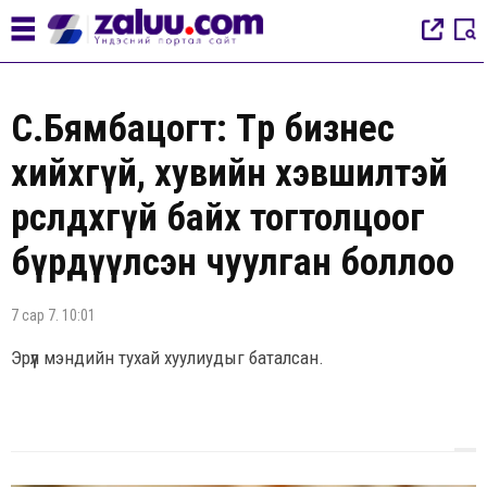
С.Бямбацогт: Төр бизнес
хийхгүй, хувийн хэвшилтэй
өрсөлдөхгүй байх тогтолцоог
бүрдүүлсэн чуулган боллоо
7 сар 7. 10:01
Эрүүл мэндийн тухай хуулиудыг баталсан.