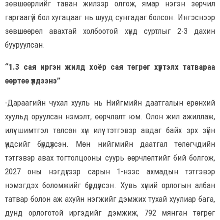
зөвшөөрлийг таван жилээр олгож, ямар нэгэн зөрчил
гаргаагүй бол хугацааг нь шууд сунгадаг болсон. Ингэснээр
зөвшөөрөл авахтай холбоотой хүнд суртлыг 2-3 дахин
бууруулсан.
“1.3 сая иргэн жилд хоёр сая төгрөг хүртэлх татвараа
өөртөө үлдээнэ”
-Дараагийн чухал хууль нь Нийгмийн даатгалын ерөнхий
хуульд оруулсан нэмэлт, өөрчлөлт юм. Олон жил ажиллаж,
илүү шимтгэл төлсөн хүн илүү тэтгэвэр авдаг байх эрх зүйн
үндсийг бүрдүүлсэн. Мөн нийгмийн даатгал төлөгчдийн
тэтгэвэр авах тогтолцооны суурь өөрчлөлтийг бий болгож,
2027 оны нэгдүгээр сарын 1-нээс ахмадын тэтгэвэр
нэмэгдэх боломжийг бүрдүүлсэн. Хувь хүний орлогын албан
татвар болон аж ахуйн нэгжийг дэмжих тухай хуулиар бага,
дунд орлоготой иргэдийг дэмжиж, 792 мянган төгрөг