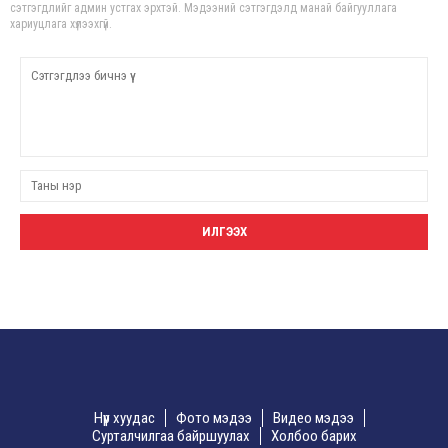
сэтгэгдлийг админ устгах эрхтэй. Мэдээний сэтгэгдэлд манай байгууллага
хариуцлага хүлээхгүй.
Нүүр хуудас
Фото мэдээ
Видео мэдээ
Сурталчилгаа байршуулах
Холбоо барих