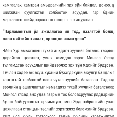
хамгаалах, хамтран амьдрагчийн эрх зүйн байдал, донор, үр
шилжүүлэн суулгахтай холбоотой асуудал, гэр бүлийн
маргааныг шийдвэрлэх тогтолцоог зохицуулсан.
“Парламентын үйл ажиллагаа ил тод, нээлттэй болж,
олон нийтийн хяналт, оролцоо нэмэгдсэн”
-Мөн Уур амьсгалын тухай анхдагч хуулийг баталж, газрын
доройтол, цөлжилт, усны хомсдол зэрэг Монгол Улсад
тулгамдсан асуудлыг шийдвэрлэх эрх зүйн үндсийг бүрдүүлсэн.
Түүнчлэн хөдөө аж ахуй, хүнсний бүтээгдэхүүний аюулгүй байдлыг
хангахтай холбоотой олон чухал хуулийг баталсан. Гадаад
зээлийн үр ашиглалтыг нэмэгдүүлэх тухай хуулийг баталснаар
Монгол Улсад анх удаа газрын тос боловсруулах үйлдвэрийн
бүтээн байгуулалтыг эрчимжүүлэх, мөн Эрдэнэбүрэнгийн усан
цахилгаан станцын төслийг хэрэгжүүлэх боломжийг бүрдүүлсэн.
УИХ бол хууль тогтоохоос гадна хуулийн хэрэгжилтэд