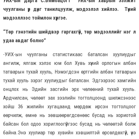
УИХ-ын дарга С.Бямбацогт УИХ-ын хаврын ээлжит
чуулганы үр дүнг танилцуулж, мэдээлэл хийлээ. Түүний
мэдээллээс тоймлон хүргэе.
“Төр гэнэтийн шийдвэр гаргахгүй, төр мэдээллийг нэг л
удаа авдаг болно”
-УИХ-ын чуулганы статистикаас баталсан хуулиудыг
ангилж, ялгаж хэлэх юм бол Хувь хүний орлогын албан
татварын тухай хууль, Нэмэгдсэн өртгийн албан татварын
тухай хууль зэрэг хуулиудыг баталсан. Эдгээрээс хамгийн
онцлох нь Эдийн засгийн эрх чөлөөний тухай хууль.
Ардчилсан, чөлөөт зах зээлийн тогтолцоонд шилжсэнээс
хойш 36 жилийн хугацаанд мөрдөж ирсэн тогтолцоог
өөрчилж, өмнө нь зөвшөөрөгдсөнөөс бусад нь хориотой
байсан бол одоо хориглоогүйгээс бусад нь чөлөөтэй болж
байна.Энэ хуулиар төр хувийн хэвшилтэй өрсөлдөхгүй, үнэ