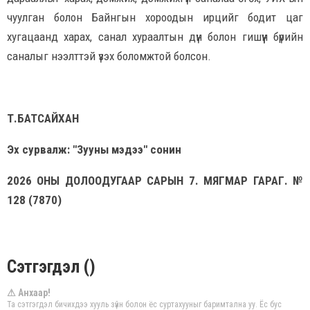
чуулган болон Байнгын хороодын ирцийг бодит цаг
хугацаанд харах, санал хураалтын дүн болон гишүүн бүрийн
саналыг нээлттэй үзэх боломжтой болсон.
Т.БАТСАЙХАН
Эх сурвалж: "Зууны мэдээ" сонин
2026 ОНЫ ДОЛООДУГААР САРЫН 7. МЯГМАР ГАРАГ. №
128 (7870)
Сэтгэгдэл ()
⚠ Анхаар!
Та сэтгэгдэл бичихдээ хууль зүйн болон ёс суртахууныг баримтална уу. Ёс бус