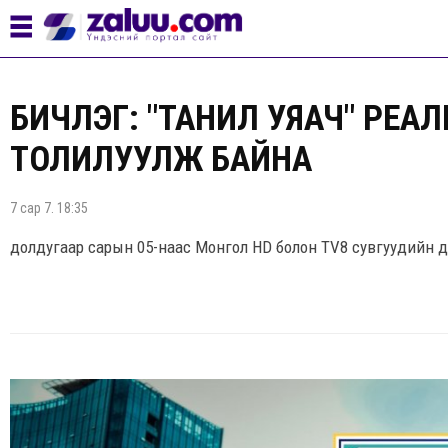
БИЧЛЭГ: "ТАНИЛ УЯАЧ" РЕА
ТОЛИЛУУЛЖ БАЙНА
7 сар 7. 18:35
долдугаар сарын 05-наас Монгол HD болон TV8 сувгуудийн д