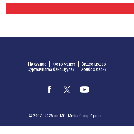
Нүүр хуудас
Фото мэдээ
Видео мэдээ
Сурталчилгаа байршуулах
Холбоо барих
© 2007 - 2026 он. MGL Media Group бүтээсэн.