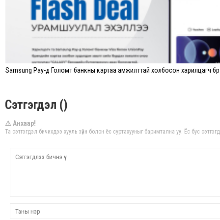
Samsung Pay-д Голомт банкны картаа амжилттай холбосон харилцагч бүр
Сэтгэгдэл ()
⚠ Анхаар!
Та сэтгэгдэл бичихдээ хууль зүйн болон ёс суртахууныг баримтална уу. Ёс бус сэтгэг