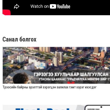
Санал болгох
Түрээсийн байрны эрэлттэй зэрэгцэн залилах гэмт хэрэг ихэсдэг