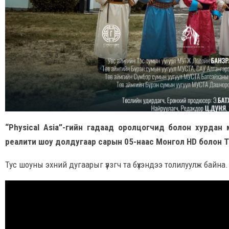
“Physical Asia”-гийн гадаад оролцогчид болон хурдан 
реалити шоу долдугаар сарын 05-наас Монгол HD болон T
Тус шоуны эхний дугаарыг үэзгч та бүхэндээ толилуулж байна.