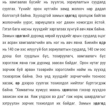
нь хамгаалах бүсийг нь зүүлгэх, зориулалтын суудалд
суулгах. Үүнийг орон нутгийн замд жолооч нар дадал
болгохгүй байна. Хүүхэдтэй замын хөдөлгөөнд оролцож байгаа
жолоочийн үүрэг, хариуцлага нэг дахин нэмэгдэх ёстой.
Гэтэл бага насны хүүхдийг харгалзах хүнгүй авч явж байна.
Замын хөдөлгөөний дүрэмд нярай хүүхдийг арын суудалд эцэг
эх асран хамгаалагчийн аль нэг нь авч явна. Биеийн өндөр
нь 140 см-ээс илүүгүй бол зориулалтын суудалд, 140 см-ээс
дээш бол суудлын бүс, тохируулагч, хамгаалагч бүс
хэрэглэж явна гэж дүрэмд заасан байдаг. Орон нутаг руу
зорчиж буй арван тээврийн хэрэгслийн найм нь хүүхэд
тээвэрлэж байна. Энэ үед хүүхдийг зорчигчийн тооноос
хасаж, өвөр дээрээ суулгах тохиолдол нийтлэг бүртгэгдэж
байна. “Хамаатны хүмүүс маань хөдөө явлаа гэхээр хүүхдээ
захисан юм аа. Яаж үлдээх вэ дээ” гэж норм, шаардлагыг
хэтрүүлэн зорчих тохиолдол их байдаг. Замын хөдөлгөөнд