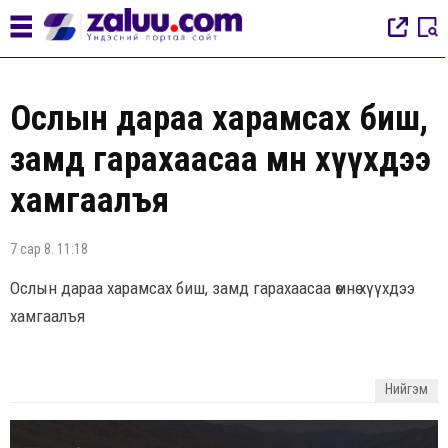
Ослын дараа харамсах биш,
замд гарахаасаа өмнө хүүхдээ
хамгаалъя
7 сар 8. 11:18
Ослын дараа харамсах биш, замд гарахаасаа өмнө хүүхдээ
хамгаалъя
Нийгэм