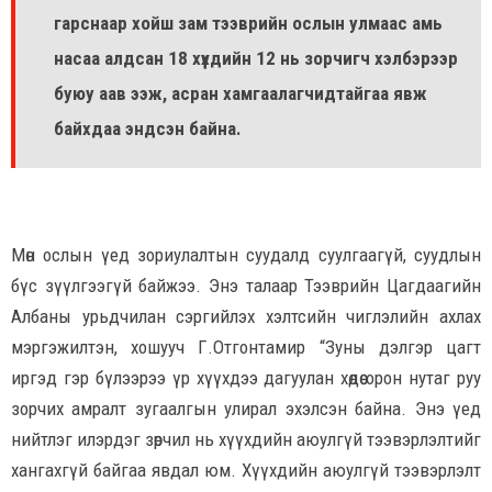
гарснаар хойш зам тээврийн ослын улмаас амь
насаа алдсан 18 хүүхдийн 12 нь зорчигч хэлбэрээр
буюу аав ээж, асран хамгаалагчидтайгаа явж
байхдаа эндсэн байна.
Мөн ослын үед зориулалтын суудалд суулгаагүй, суудлын
бүс зүүлгээгүй байжээ. Энэ талаар Тээврийн Цагдаагийн
Албаны урьдчилан сэргийлэх хэлтсийн чиглэлийн ахлах
мэргэжилтэн, хошууч Г.Отгонтамир “Зуны дэлгэр цагт
иргэд гэр бүлээрээ үр хүүхдээ дагуулан хөдөө орон нутаг руу
зорчих амралт зугаалгын улирал эхэлсэн байна. Энэ үед
нийтлэг илэрдэг зөрчил нь хүүхдийн аюулгүй тээвэрлэлтийг
хангахгүй байгаа явдал юм. Хүүхдийн аюулгүй тээвэрлэлт