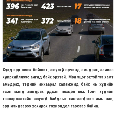
Хүүхэд эрүүл өсөж бойжих, аюулгүй орчинд амьдрах, аливаа
хүчирхийллээс ангид байх эрхтэй. Мөн эцэг эхтэйгээ хамт
амьдрах, тэдний анхаарал халамжид байх нь хүүхдийн
эсэн мэнд амьдрах үндсэн нөхцөл юм. Гэвч хүүхдийн
тээвэрлэлтийн аюулгүй байдлыг хангаагүйгээс амь нас,
эрүүл мэндээрээ хохирох тохиолдол гарсаар байна.