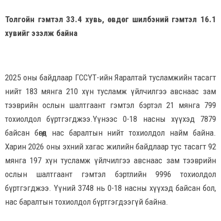
Толгойн гэмтэл 33.4 хувь, өвдөг шилбэний гэмтэл 16.1
хувийг эзэлж байна
2025 оны байдлаар ГССҮТ-ийн Яаралтай тусламжийн тасагт
нийт 183 мянга 210 хүн тусламж үйлчилгээ авснаас зам
тээврийн ослын шалтгаант гэмтэл бэртэл 21 мянга 799
тохиолдол бүртгэгджээ.Үүнээс 0-18 насны хүүхэд 7879
байсан бөгөөд нас баралтын нийт тохиолдол найм байна.
Харин 2026 оны эхний хагас жилийн байдлаар тус тасагт 92
мянга 197 хүн тусламж үйлчилгээ авснаас зам тээврийн
ослын шалтгаант гэмтэл бэртлийн 9996 тохиолдол
бүртгэгджээ. Үүний 3748 нь 0-18 насны хүүхэд байсан бол,
нас баралтын тохиолдол бүртгэгдээгүй байна.