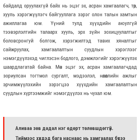
байдалд оруулахгүй байх нь эцэг эх, асран хамгаалагч, төр,
хууль хэрэгжүүлэгч байгууллага зэрэг олон талын хамтын
ажиллагаа юм. Үүний тулд хүүхдийн аюулгүй
тээвэрлэлтийн талаарх хууль, эрх зүйн зохицуулалтыг
боловсронгуй болгож, хэрэгжилтэд тавих хяналтыг
сайжруулах, хамгаалалтын суудлын хэрэглээг
нэмэгдүүлэхэд чиглэсэн бодлого, дэмжлэгийг хэрэгжүүлэх
шаардлагатай байна. Мөн эцэг эх, асран хамгаалагчдад
зориулсан тогтмол сургалт, мэдээлэл, нөлөөллийн ажлыг
эрчимжүүлэхийн зэрэгцээ хүүхдийн хамгаалалтын
суудлын хүртээмжийг нэмэгдүүлэх нь чухал юм.
Аливаа зөв дадал нэг өдөрт төлөвшдөггүй.
Тиймээс хүүхдэд бага наснаас нь хамгаалах бүсээ