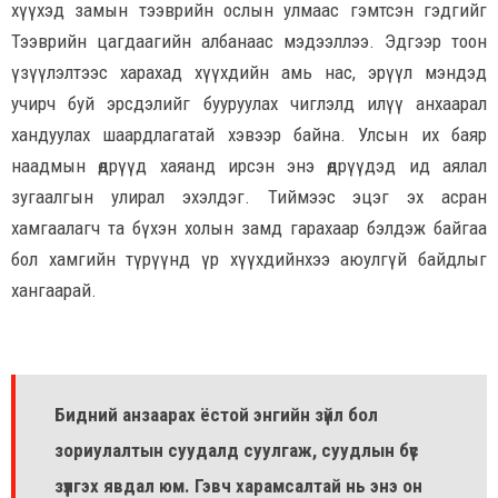
хүүхэд замын тээврийн ослын улмаас гэмтсэн гэдгийг
Тээврийн цагдаагийн албанаас мэдээллээ. Эдгээр тоон
үзүүлэлтээс харахад хүүхдийн амь нас, эрүүл мэндэд
учирч буй эрсдэлийг бууруулах чиглэлд илүү анхаарал
хандуулах шаардлагатай хэвээр байна. Улсын их баяр
наадмын өдрүүд хаяанд ирсэн энэ өдрүүдэд ид аялал
зугаалгын улирал эхэлдэг. Тиймээс эцэг эх асран
хамгаалагч та бүхэн холын замд гарахаар бэлдэж байгаа
бол хамгийн түрүүнд үр хүүхдийнхээ аюулгүй байдлыг
хангаарай.
Бидний анзаарах ёстой энгийн зүйл бол
зориулалтын суудалд суулгаж, суудлын бүс
зүүлгэх явдал юм. Гэвч харамсалтай нь энэ он