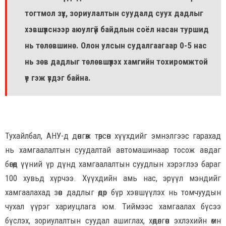
тогтмол зүүх, зориулалтын суудалд суух дадлыг
хэвшүүлснээр аюулгүй байдлын соёл насан туршид
нь төлөвшинө. Олон улсын судалгаагаар 0-5 нас
нь зөв дадлыг төлөвшүүлэх хамгийн тохиромжтой
үе гэж үздэг байна.
Тухайлбал, АНУ-д дөнгөж төрсөн хүүхдийг эмнэлгээс гарахад
нь хамгаалалтын суудалтай автомашинаар тосож авдаг
бөгөөд үүний үр дүнд хамгаалалтын суудлын хэрэглээ бараг
100 хувьд хүрчээ. Хүүхдийн амь нас, эрүүл мэндийг
хамгаалахад зөв дадлыг өдөр бүр хэвшүүлэх нь томчуудын
чухал үүрэг хариуцлага юм. Тиймээс хамгаалах бүсээ
бүслэх, зориулалтын суудал ашиглах, хөдөлгөөн эхлэхийн өмнө