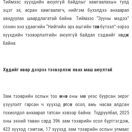
Тиймээс хүүхдийн аюулгүй байдлыг хамгаалахын тулд
эцэг эх, асран хамгаалагч, нийгэм бүхэлдээ анхаарал
хандуулах шаардлагатай байна. Тиймээс “Зууны мэдээ”
сонин энэ удаагийн “Нийтийн эрх ашгийн төлөөх бүтээл”-ээрээ
хүүхдийн тээвэрлэлтийн аюулгүй байдал сэдвийг хөндөж
байна.
Хүүхдийг өвөр дээрээ тээвэрлэж явах маш аюултай
Зам тээврийн ослын тоо өмнөх оны мөн үеэс буурсан эерэг
үзүүлэлт гарсан ч хүүхэд өртсөн осол, амь насаа алдсан
тохиолдол анхаарал татсан хэвээр байна. Тодруулбал, 2025
оны эхний таван сард 396 зам тээврийн осол бүртгэгдэж,
423 хүүхэд гэмтэж, 17 хүүхэд зам тээврийн ослын улмаас