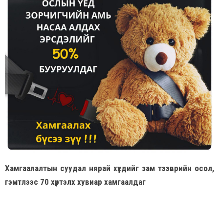
Хамгаалалтын суудал нярай хүүхдийг зам тээврийн осол,
гэмтлээс 70 хүртэлх хувиар хамгаалдаг