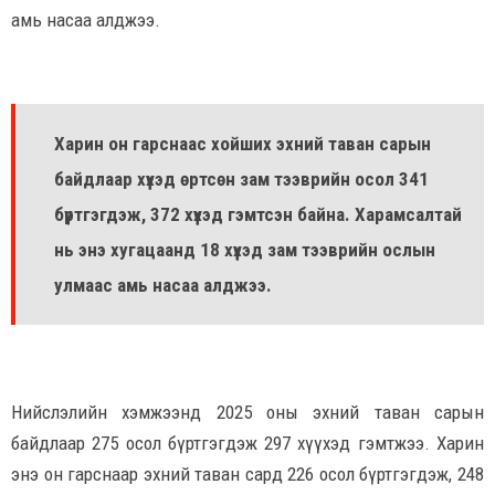
амь насаа алджээ.
Харин он гарснаас хойших эхний таван сарын
байдлаар хүүхэд өртсөн зам тээврийн осол 341
бүртгэгдэж, 372 хүүхэд гэмтсэн байна. Харамсалтай
нь энэ хугацаанд 18 хүүхэд зам тээврийн ослын
улмаас амь насаа алджээ.
Нийслэлийн хэмжээнд 2025 оны эхний таван сарын
байдлаар 275 осол бүртгэгдэж 297 хүүхэд гэмтжээ. Харин
энэ он гарснаар эхний таван сард 226 осол бүртгэгдэж, 248