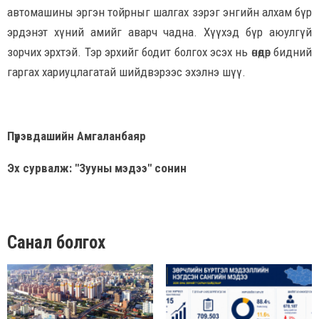
автомашины эргэн тойрныг шалгах зэрэг энгийн алхам бүр
эрдэнэт хүний амийг аварч чадна. Хүүхэд бүр аюулгүй
зорчих эрхтэй. Тэр эрхийг бодит болгох эсэх нь өнөөдөр бидний
гаргах хариуцлагатай шийдвэрээс эхэлнэ шүү.
Пүрэвдашийн Амгаланбаяр
Эх сурвалж: "Зууны мэдээ" сонин
Санал болгох