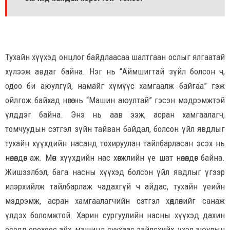
Тухайн хүүхэд онцлог байдлаасаа шалтгаан ослыг ялгаатай
хүлээж авдаг байна. Нэг нь “Аймшигтай зүйл болсон ч,
одоо би аюулгүй, намайг хүмүүс хамгаалж байгаа” гэж
ойлгож байхад нөгөө нь “Машин аюултай” гэсэн мэдрэмжтэй
үлддэг байна. Энэ нь аав ээж, асран хамгаалагч,
томчуудын сэтгэл зүйн тайван байдал, болсон үйл явдлыг
тухайн хүүхдийн насанд тохируулан тайлбарласан эсэх нь
нөлөөлдөг аж. Мөн хүүхдийн нас хөгжлийн үе шат нөлөөлдөг байна.
Жишээлбэл, бага насны хүүхэд болсон үйл явдлыг үгээр
илэрхийлж тайлбарлаж чадахгүй ч айдас, тухайн үеийн
мэдрэмж, асран хамгаалагчийн сэтгэл хөдлөлийг санаж
үлдэх боломжтой. Харин сургуулийн насны хүүхэд дахин
осолд орохоос айх, машинд суухаас зайлсхийх, үхэл аюулын