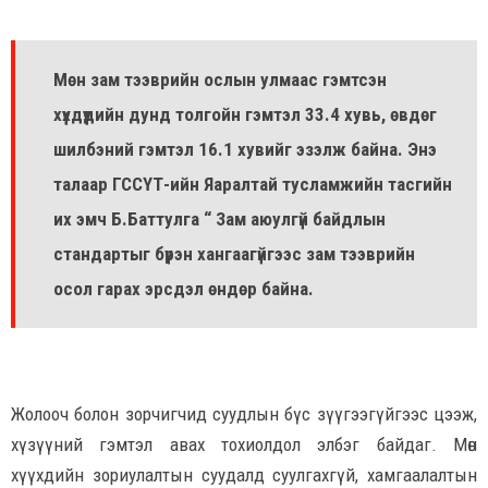
Мөн зам тээврийн ослын улмаас гэмтсэн
хүүхдүүдийн дунд толгойн гэмтэл 33.4 хувь, өвдөг
шилбэний гэмтэл 16.1 хувийг эзэлж байна. Энэ
талаар ГССҮТ-ийн Яаралтай тусламжийн тасгийн
их эмч Б.Баттулга “ Зам аюулгүй байдлын
стандартыг бүрэн хангаагүйгээс зам тээврийн
осол гарах эрсдэл өндөр байна.
Жолооч болон зорчигчид суудлын бүс зүүгээгүйгээс цээж,
хүзүүний гэмтэл авах тохиолдол элбэг байдаг. Мөн
хүүхдийн зориулалтын суудалд суулгахгүй, хамгаалалтын