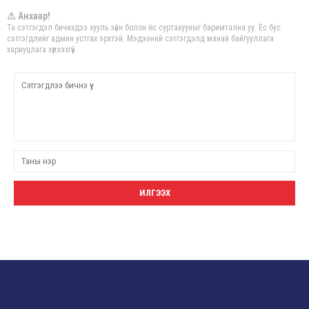
⚠ Анхаар!
Та сэтгэгдэл бичихдээ хууль зүйн болон ёс суртахууныг баримтална уу. Ёс бус
сэтгэгдлийг админ устгах эрхтэй. Мэдээний сэтгэгдэлд манай байгууллага
хариуцлага хүлээхгүй.