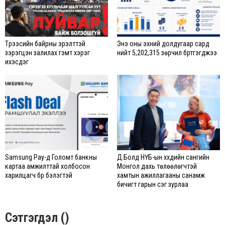
Түрээсийн байрны эрэлттэй
Энэ оны эхний долдугаар сард
зэрэгцэн залилах гэмт хэрэг
нийт 5,202,315 зөрчил бүртгэгджээ
ихэсдэг
Samsung Pay-д Голомт банкны
Д.Болд НҮБ-ын хүүхдийн сангийн
картаа амжилттай холбосон
Монгол дахь төлөөлөгчтэй
харилцагч бүр бэлэгтэй
хамтын ажиллагааны санамж
бичигт гарын үсэг зурлаа
Сэтгэгдэл ()