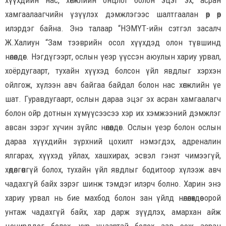
хүүхдийн нас, хөгжлийн онцлог болон эцэг эх, асран
хамгаалаагчийн үзүүлэх дэмжлэгээс шалтгаалан өөр өөр
илэрдэг байна. Энэ талаар “НЭМҮТ-ийн сэтгэл засалч
Ж.Халиун “Зам тээврийн осол хүүхдэд олон түвшинд
нөлөөлдөг. Нэгдүгээрт, ослын үеэр үүссэн аюулын хариу урвал,
хоёрдугаарт, тухайн хүүхэд болсон үйл явдлыг хэрхэн
ойлгож, хүлээн авч байгаа байдал болон нас хөгжлийн үе
шат. Гуравдугаарт, ослын дараа эцэг эх асран хамгаалагч
болон ойр дотнын хүмүүсээсээ хэр их хэмжээний дэмжлэг
авсан зэрэг хүчин зүйлс нөлөөлдөг. Ослын үеэр болон ослын
дараа хүүхдийн зүрхний цохилт нэмэгдэх, адреналин
ялгарах, хүүхэд уйлах, хашхирах, эсвэл гэнэт чимээгүй,
хөдөлгөөнгүй болох, тухайн үйл явдлыг бодитоор хүлээж авч
чадахгүй байх зэрэг шинж тэмдэг илэрч болно. Харин энэ
хариу урвал нь бие махбод болон зан үйлд нөлөөлөхдөө орой
унтаж чадахгүй байх, хар дарж зүүдлэх, амархан айж