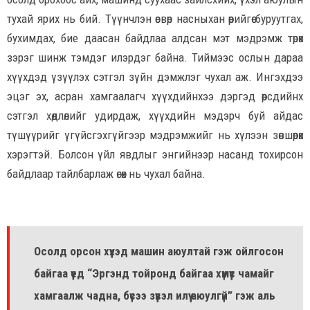
тухай ярих нь бий. Түүнчлэн өсвөр насныхан өөрийгөө буруутгах,
бухимдах, бие даасан байдлаа алдсан мэт мэдрэмж төрөх
зэрэг шинж тэмдэг илэрдэг байна. Тиймээс ослын дараа
хүүхдэд үзүүлэх сэтгэл зүйн дэмжлэг чухал аж. Ингэхдээ
эцэг эх, асран хамгаалагч хүүхдийнхээ дэргэд өөрсдийнхөө
сэтгэл хөдлөлийг удирдаж, хүүхдийн мэдэрч буй айдас
түшүүрийг үгүйсгэхгүйгээр мэдрэмжийг нь хүлээн зөвшөөрөх
хэрэгтэй. Болсон үйл явдлыг энгийнээр насанд тохирсон
байдлаар тайлбарлаж өгөх нь чухал байна.
Осолд орсон хүүхэд машин аюултай гэж ойлгосон
байгаа үед “Эргэнд тойронд байгаа хүмүүс чамайг
хамгаалж чадна, бүсээ зүүвэл илүү аюулгүй” гэж аль