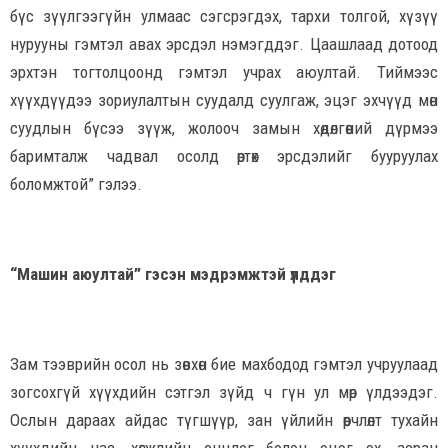
бүс зүүлгээгүйн улмаас сэгсрэгдэх, тархи толгой, хүзүү
нурууны гэмтэл авах эрсдэл нэмэгддэг. Цаашлаад дотоод
эрхтэн тогтолцоонд гэмтэл учрах аюултай. Тиймээс
хүүхдүүдээ зориулалтын суудалд суулгаж, эцэг эхчүүд мөн
суудлын бүсээ зүүж, жолооч замын хөдөлгөөний дүрмээ
баримталж чадвал осолд өртөх эрсдэлийг бууруулах
боломжтой” гэлээ.
“Машин аюултай” гэсэн мэдрэмжтэй үлддэг
Зам тээврийн осол нь зөвхөн бие махбодод гэмтэл учруулаад
зогсохгүй хүүхдийн сэтгэл зүйд ч гүн ул мөр үлдээдэг.
Ослын дараах айдас түгшүүр, зан үйлийн өөрчлөлт тухайн