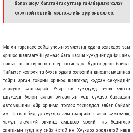
болох аюул багатай гэх утгаар тайлбарлаж хэлэх
хэрэгтэй гэдгийг мэргэжлийн хүмүүс онцоллоо.
Мөн он гарснаас хойш улсын хэмжээнд хөдөлгөөн эхлэхдээ зам
орчноо шалгаагүйн улмаас бага насны хүүхдийг дайрч, амь
насыг нь хохироосон хоёр тохиолдол бүртгэгдсэн байна.
Тиймээс жолооч та бүхэн хөдөлгөөн эхлэхийн өмнө автомашинаа
тойрч, эргэн тойрны орчноо шалгахад хэдхэн секундийг
зориулж хэвшээрэй. Учир нь хүүхдүүд зуны халуун
өдрүүдэд болон аялал зугаалгын үед сүүдэр бараадан
автомашины ойр орчимд тоглох тохиолдол элбэг байдаг
аж. Тэгвэл бид үр хүүхдээ зам тээврийн ослоос хамгаалж,
эрүүл, аюулгүй орчинд амьдрах эрхийг нь бодитоор
хангахын тулд юу хийх ёстой вэ. Хүүхдээ эрсдэлтэй нөхцөл