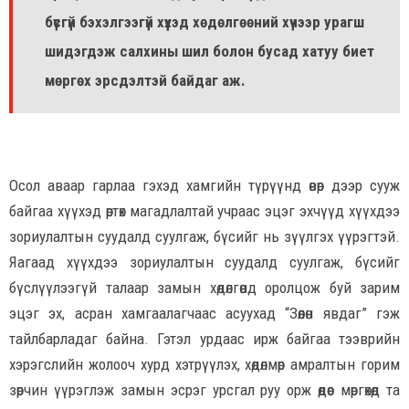
бүсгүй бэхэлгээгүй хүүхэд хөдөлгөөний хүчээр урагш
шидэгдэж салхины шил болон бусад хатуу биет
мөргөх эрсдэлтэй байдаг аж.
Осол аваар гарлаа гэхэд хамгийн түрүүнд өвөр дээр сууж
байгаа хүүхэд өртөх магадлалтай учраас эцэг эхчүүд хүүхдээ
зориулалтын суудалд суулгаж, бүсийг нь зүүлгэх үүрэгтэй.
Яагаад хүүхдээ зориулалтын суудалд суулгаж, бүсийг
бүслүүлээгүй талаар замын хөдөлгөөнд оролцож буй зарим
эцэг эх, асран хамгаалагчаас асуухад “Зөөлөн явдаг” гэж
тайлбарладаг байна. Гэтэл урдаас ирж байгаа тээврийн
хэрэгслийн жолооч хурд хэтрүүлэх, хөдөлмөр амралтын горим
зөрчин үүрэглэж замын эсрэг урсгал руу орж өөдөөс мөргөхөд та