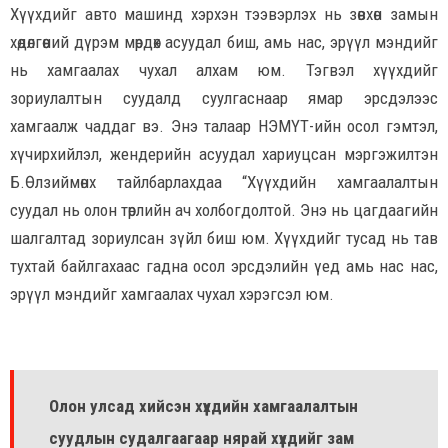
Хүүхдийг авто машинд хэрхэн тээвэрлэх нь зөвхөн замын
хөдөлгөөний дүрэм мөрдөх асуудал биш, амь нас, эрүүл мэндийг
нь хамгаалах чухал алхам юм. Тэгвэл хүүхдийг
зориулалтын суудалд суулгаснаар ямар эрсдэлээс
хамгаалж чаддаг вэ. Энэ талаар НЭМҮТ-ийн осол гэмтэл,
хүчирхийлэл, жендерийн асуудал хариуцсан мэргэжилтэн
Б.Өлзиймөнх тайлбарлахдаа “Хүүхдийн хамгаалалтын
суудал нь олон төрлийн ач холбогдолтой. Энэ нь цагдаагийн
шалгалтад зориулсан зүйл биш юм. Хүүхдийг тусад нь тав
тухтай байлгахаас гадна осол эрсдэлийн үед амь нас нас,
эрүүл мэндийг хамгаалах чухал хэрэгсэл юм.
Олон улсад хийсэн хүүхдийн хамгаалалтын
суудлын судалгаагаар нярай хүүхдийг зам