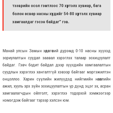
тээврийн осол гэмтлээс 70 хүртэлх хувиар, бага
болон өсвөр насны хүүхдийг 54-80 хүртэлх хувиар
хамгаалдаг гэсэн байдаг” гэв.
Манай улсын Замын хөдөлгөөний дүрэмд 0-10 насны хүүхэд
зориулалтын суудал заавал хэрэглэх талаар зохицуулалт
байдаг. Гэвч бодит байдал дээр хүүхдийн хамгаалалтын
суудлын хэрэглээ хангалтгүй хэвээр байгааг мэргэжилтэн
онцоллоо. Харин сүүлийн жилүүдэд нийгмийн нөлөөллийн
ажил, хууль эрх зүйн зохицуулалтын үр дүнд эцэг эх, асран
хамгаалагчдын ойлголт, хэрэглээ тодорхой хэмжээгээр
нэмэгдэж байгааг тэрээр хэлсэн юм.