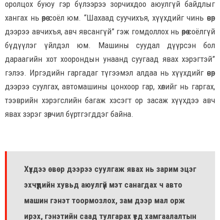
оролцох буюу гэр бүлээрээ зорчихдоо аюулгүй байдлыг
хангах нь өөрөө соёл юм. “Шахаад суучихъя, хүүхдийг чинь өвөр
дээрээ авчихъя, авч явсангүй” гэж гомдоллох нь өөрөө соёлгүй
бүдүүлэг үйлдэл юм. Машины суудал дүүрсэн бол
дараагийн хот хоорондын унаанд суугаад явах хэрэгтэй”
гэлээ. Иргэдийн гаргадаг түгээмэл алдаа нь хүүхдийг өвөр
дээрээ суулгах, автомашины цонхоор гар, хөлийг нь гаргах,
тээврийн хэрэгслийн багаж хэсэгт ор засаж хүүхдээ авч
явах зэрэг зөрчил бүртгэгддэг байна.
Хүүхдээ өвөр дээрээ суулгаж явах нь зарим эцэг
эхчүүдийн хувьд аюулгүй мэт санагдах ч авто
машин гэнэт тоормозлох, зам дээр мал орж
ирэх, гэнэтийн саад тулгарах үед хамгаалалтын