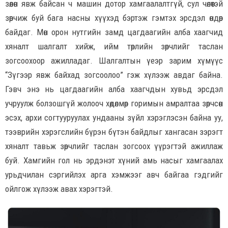
зөөлөн явж байсан ч машин дотор хамгаалалтгүй, сул чөлөөтэй
зөрчиж буй бага насны хүүхэд бэртэж гэмтэх эрсдэл өндөр
байдаг. Мөн орон нутгийн замд цагдаагийн алба хаагчид
хяналт шалгалт хийж, ийм төрлийн зөрчлийг таслан
зогсоохоор ажилладаг. Шалгалтын үеэр зарим хүмүүс
“Зүгээр явж байхад зогсоолоо” гэж хүлээж авдаг байна.
Гэвч энэ нь цагдаагийн алба хаагчдын хувьд эрсдэл
учруулж болзошгүй жолооч хөдөлмөр горимын амралтаа зөрчсөн
эсэх, архи согтууруулах ундааны зүйл хэрэглэсэн байна уу,
тээврийн хэрэгслийн бүрэн бүтэн байдлыг хангасан зэрэгт
хяналт тавьж зөрчлийг таслан зогсоох үүрэгтэй ажиллаж
буй. Хамгийн гол нь эрдэнэт хүний амь насыг хамгаалах
урьдчилан сэргийлэх арга хэмжээг авч байгаа гэдгийг
ойлгож хүлээж авах хэрэгтэй.