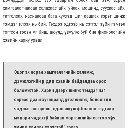
цочирддог болох, уур уцаартай болох аав ээж асран
хамгаалагчаасаа салахаас айх, уйлах, машинд суухаас айх,
татгалзах, наснаасаа бага хүүхэд шиг аашлах зэрэг шинж
тэмдэг илрэх нь бий. Гэхдээ эдгээр нь сэтгэл зүйн гэмтэл
тогтсон гэсэн үг биш, аюулд үзүүлж буй бие физиологийн
хэвийн хариу урвал.
Эцэг эх асран хамгаалагчийн халамж,
дэмжлэгийн үр дүнд хэвийн байдалдаа орох
боломжтой. Харин дээрх шинж тэмдэг нэг
сараас дээш хугацаанд үргэлжилж, болсон үйл
явдлыг өнгөрсөн, одоо аюулгүй болсон гэдгээр
мэдэрч чадахгүй байвал мэргэжлийн сэтгэл зүйч,
эмчид хандах хэрэгтэй” гэлээ.