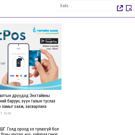
алтын өдрүүдэд Энхтайвны
ний баруун, зүүн талын туслах
о замыг хааж, засварлана
 7. 16:18
Г: Голд ороод хөл тулахгүй бол
 Усны урсгал, нүх, хуйлрал гэнэт