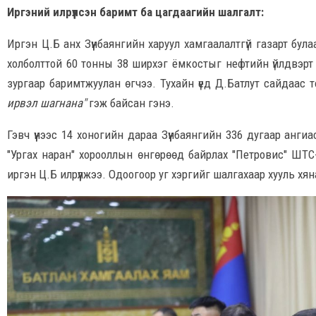
Иргэний илрүүлсэн баримт ба цагдаагийн шалгалт:
Иргэн Ц.Б анх Зүүнбаянгийн харуул хамгаалалтгүй газарт бул
холболттой 60 тонны 38 ширхэг ёмкостыг нефтийн үйлдвэрт 
зургаар баримтжуулан өгчээ. Тухайн үед Д.Батлут сайдаас 
ирвэл шагнана"
гэж байсан гэнэ.
Гэвч үүнээс 14 хоногийн дараа Зүүнбаянгийн 336 дугаар анги
"Ургах наран" хорооллын өнгөрөөд байрлах "Петровис" ШТ
иргэн Ц.Б илрүүлжээ. Одоогоор уг хэргийг шалгахаар хууль х