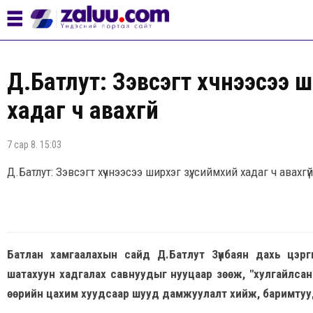
Д.Батлут: Зэвсэгт хүчнээсээ ши
хадаг ч авахгүй
7 сар 8. 15:03
Д.Батлут: Зэвсэгт хүчнээсээ ширхэг зүү, сиймхий хадаг ч авахгүй
Батлан хамгаалахын сайд Д.Батлут Зүүнбаян дахь цэр
шатахуун хадгалах савнуудыг нууцаар зөөж, "хулгайлсан
өөрийн цахим хуудсаар шууд дамжуулалт хийж, баримтуу