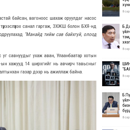
хүн
8 сар
аастай байсан, вагоноос шахаж оруулдаг насос
түрээслүүлэх санал гаргаж, ЗХЖШ болон БХЯ-нд
Б.Д
үйл
тодруулахад
"Манайд тийм сав байхгүй, олоод
тэм
хяз
8 сар
ас уг савнуудыг ухаж аван, Улаанбаатар хотын
С-ын хажууд 14 ширхгийг нь авчирч тавьсныг
ШИН
"БА
яналтынхан газар дээр нь ажиллаж байна.
8 сар
Б.П
үйл
бизн
бүр
8 сар