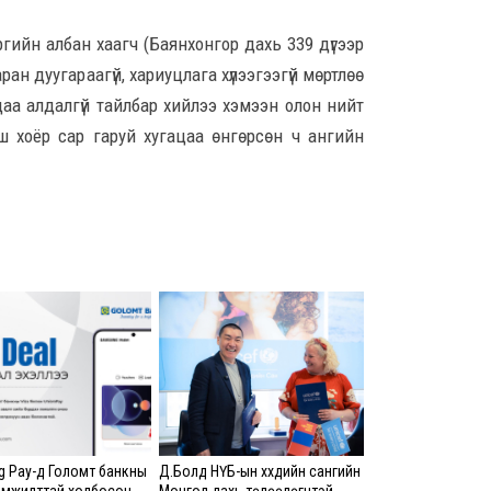
8 сар
гийн албан хаагч (Баянхонгор дахь 339 дүгээр
Ц.С
н дуугараагүй, хариуцлага хүлээгээгүй мөртлөө
хурл
кон
цаа алдалгүй тайлбар хийлээ хэмээн олон нийт
ахи
ш хоёр сар гаруй хугацаа өнгөрсөн ч ангийн
8 сар
Замы
ноцт
хар
чөлөө
8 сар
Ний
шат
үлд
8 сар
Энэ
 Pay-д Голомт банкны
Д.Болд НҮБ-ын хүүхдийн сангийн
5,20