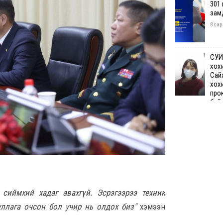
301
зам
8 сар
СУИ
хох
Сай
хох
про
бай
8 сар 7. 12:50
Өчи
дүн
хий
8 сар
 сиймхий хадаг авахгүй. Эсрэгээрээ техник
Шата
хяз
уллага очсон бол учир нь олдох биз"
хэмээн
төгр