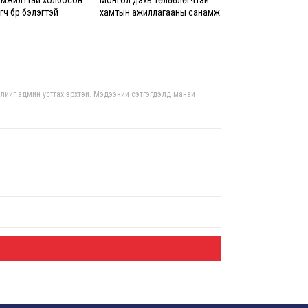
амжилттай холбосон
Монгол дахь төлөөлөгчтэй
8 сар
ч бүр бэлэгтэй
хамтын ажиллагааны санамж
бичигт гарын үсэг зурлаа
Б.С
103
эрхлэ
гдлийг админ устгах эрхтэй. Мэдээний сэтгэгдэлд манай
8 сар
Эрэ
8 сар
С.А
зал
бар
мэд
сис
8 сар 6. 16:54
“Хо