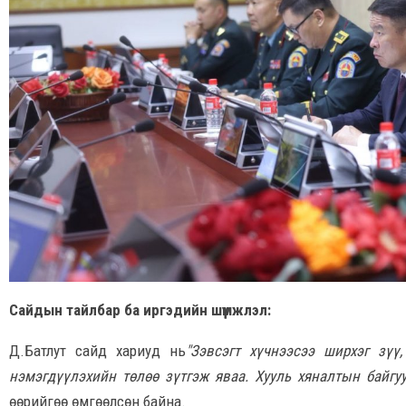
Сайдын тайлбар ба иргэдийн шүүмжлэл:
Д.Батлут сайд хариуд нь
"Зэвсэгт хүчнээсээ ширхэг зүү,
нэмэгдүүлэхийн төлөө зүтгэж яваа. Хууль хяналтын байгу
өөрийгөө өмгөөлсөн байна.