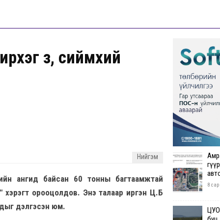
рхэг зүү, сиймхий
Амр
Нийгэм
гүүр
авт
гийн ангид байсан 60 тонны багтаамжтай
8 сар
" хэрэгт орооцолдов. Энэ талаар иргэн Ц.Б
дыг дэлгэсэн юм.
ЦУОШ
буц.