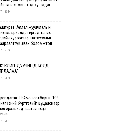
ийг татаж живэхэд хүргэдэг
 7. 15:44
ашпүрэв: Аялал жуулчлалын
чилгээ эрхэлдэг иргэд таних
дгийн хүрээгээр шатахууныг
гаарлалтгүй авах боломжтой
 7. 14:06
Э КЛИП: ДУУЧИН Д.БОЛД
ЯРЛАЛАА"
 7. 13:30
үрэвдагва: Найман салбарын 103
чилгээний бүртгэлийг цуцалснаар
ес эрхлэхэд таатай нөхцөл
дэнэ
 7. 13:21