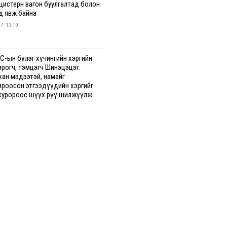
 цистерн вагон буулгалтад болон
д явж байна
 7. 13:10
С-ын бүлэг хүчингийн хэргийн
ирогч, тэмцэгч Шинэцэцэг:
хан мэдээтэй, намайг
ироосон этгээдүүдийн хэргийг
куророос шүүх рүү шилжүүлж
гааг сонслоо
гдрийн байдлаар ₮10000 доош
гээр шатахууны худалдан авалт
сэн 1500 баримт бүртгэгджээ
 7. 12:37
хуун олголтыг 50,000 төгрөгөөр
гаарласныг нэмэгдүүлж 100,000
өгт хүргэхээр судалж байгаа