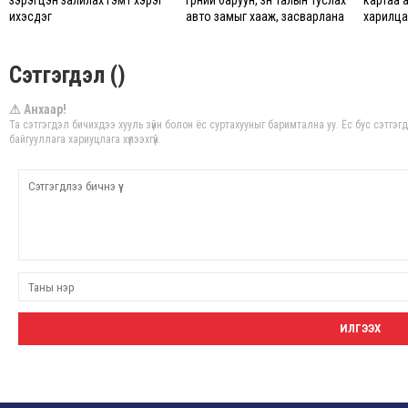
зэрэгцэн залилах гэмт хэрэг
гүүрний баруун, зүүн талын туслах
картаа 
ихэсдэг
авто замыг хааж, засварлана
харилцаг
Сэтгэгдэл ()
⚠ Анхаар!
Та сэтгэгдэл бичихдээ хууль зүйн болон ёс суртахууныг баримтална уу. Ёс бус сэтгэ
байгууллага хариуцлага хүлээхгүй.