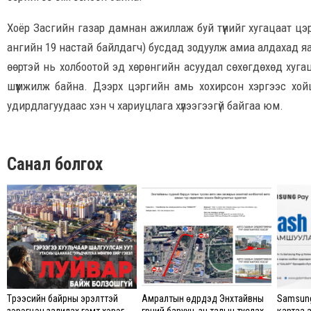
Хоёр Засгийн газар дамнан ажиллаж буй түүнийг хугацаат цэр
ангийн 19 настай байлдагч) бусдад зодуулж амиа алдахад яара
өөртэй нь холбоотой эд хөрөнгийн асуудал сөхөгдөхөд хуга
шүүмжилж байна. Дээрх цэргийн амь хохирсон хэргээс хой
удирдлагуудаас хэн ч хариуцлага хүлээгээгүй байгаа юм.
Санал болгох
Түрээсийн байрны эрэлттэй
Амралтын өдрүүдэд Энхтайвны
Samsung