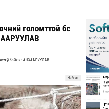
чний голомттой бүс
НХААРУУЛАВ
рчихгүй байхыг АНХААРУУЛАВ
Амр
Нийгэм
гүүр
авт
8 сар
ЦУОШ
буц.