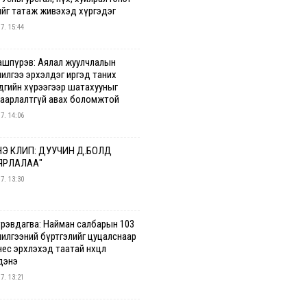
ийг татаж живэхэд хүргэдэг
 7. 15:44
ашпүрэв: Аялал жуулчлалын
чилгээ эрхэлдэг иргэд таних
дгийн хүрээгээр шатахууныг
гаарлалтгүй авах боломжтой
 7. 14:06
Э КЛИП: ДУУЧИН Д.БОЛД
ЯРЛАЛАА"
 7. 13:30
үрэвдагва: Найман салбарын 103
чилгээний бүртгэлийг цуцалснаар
ес эрхлэхэд таатай нөхцөл
дэнэ
 7. 13:21