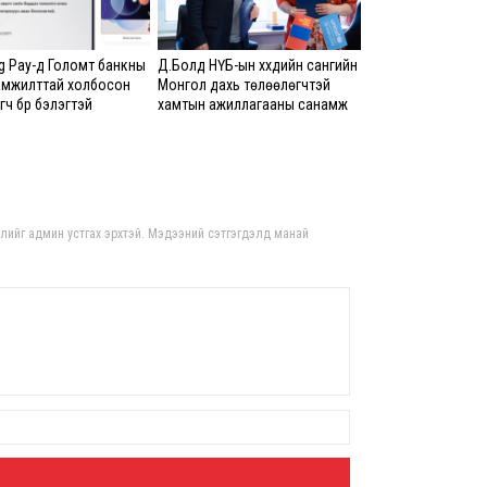
8 сар
Ц.С
 Pay-д Голомт банкны
Д.Болд НҮБ-ын хүүхдийн сангийн
хурл
амжилттай холбосон
Монгол дахь төлөөлөгчтэй
кон
ч бүр бэлэгтэй
хамтын ажиллагааны санамж
ахи
бичигт гарын үсэг зурлаа
8 сар
Замы
ноцт
гдлийг админ устгах эрхтэй. Мэдээний сэтгэгдэлд манай
хар
чөлөө
8 сар
Ний
шат
үлд
8 сар
Энэ
5,20