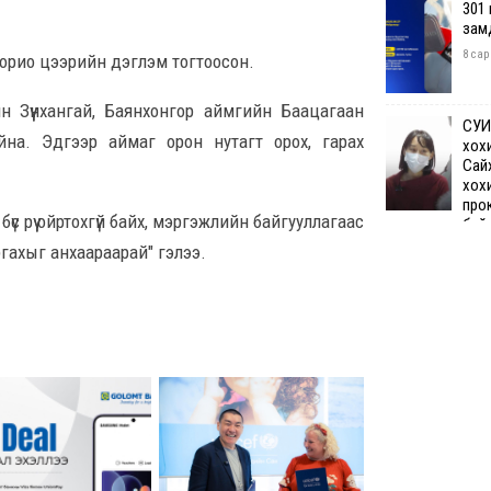
301
зам
8 сар
хорио цээрийн дэглэм тогтоосон.
 Зүүнхангай, Баянхонгор аймгийн Баацагаан
СУИ
на. Эдгээр аймаг орон нутагт орох, гарах
хох
Сай
хох
про
с рүү ойртохгүй байх, мэргэжлийн байгууллагаас
бай
гахыг анхаараарай" гэлээ.
8 сар 7. 12:50
Өчи
дүн
хий
8 сар
Шата
хяз
төгр