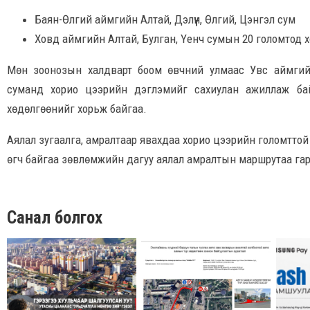
Баян-Өлгий аймгийн Алтай, Дэлүүн, Өлгий, Цэнгэл сум
Ховд аймгийн Алтай, Булган, Үенч сумын 20 голомтод 
Мөн зоонозын халдварт боом өвчний улмаас Увс аймгийн
суманд хорио цээрийн дэглэмийг сахиулан ажиллаж бай
хөдөлгөөнийг хорьж байгаа.
Аялал зугаалга, амралтаар явахдаа хорио цээрийн голомттой бү
өгч байгаа зөвлөмжийн дагуу аялал амралтын маршрутаа гар
Санал болгох