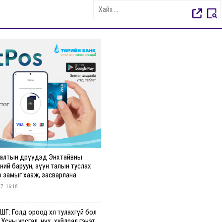
алтын өдрүүдэд Энхтайвны
ний баруун, зүүн талын туслах
о замыг хааж, засварлана
 7. 16:18
Г: Голд ороод хөл тулахгүй бол
 Усны урсгал, нүх, хуйлрал гэнэт