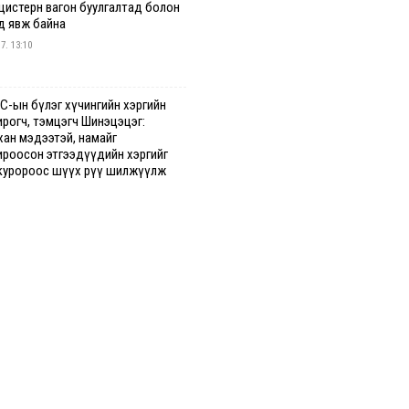
 цистерн вагон буулгалтад болон
д явж байна
 7. 13:10
С-ын бүлэг хүчингийн хэргийн
ирогч, тэмцэгч Шинэцэцэг:
хан мэдээтэй, намайг
ироосон этгээдүүдийн хэргийг
куророос шүүх рүү шилжүүлж
гааг сонслоо
гдрийн байдлаар ₮10000 доош
гээр шатахууны худалдан авалт
сэн 1500 баримт бүртгэгджээ
 7. 12:37
хуун олголтыг 50,000 төгрөгөөр
гаарласныг нэмэгдүүлж 100,000
өгт хүргэхээр судалж байгаа