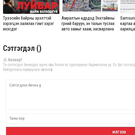
Түрээсийн байрны эрэлттэй
Амралтын өдрүүдэд Энхтайвны
Samsung
зэрэгцэн залилах гэмт хэрэг
гүүрний баруун, зүүн талын туслах
картаа 
ихэсдэг
авто замыг хааж, засварлана
харилцаг
Сэтгэгдэл ()
⚠ Анхаар!
Та сэтгэгдэл бичихдээ хууль зүйн болон ёс суртахууныг баримтална уу. Ёс бус сэтгэ
байгууллага хариуцлага хүлээхгүй.