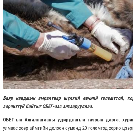
Баяр наадмын амралтаар шүлхий өвчний голомттой, хор
зорчихгүй байхыг ОБЕГ-аас анхаарууллаа.
ОБЕГ-ын Ажиллагааны удирдлагын газрын дарга, хур
улмаас хоёр аймгийн долоон суманд 20 голомтод хорио цээр