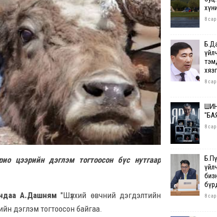
хүн
8 сар
Б.Д
үйл
тэм
хяз
8 сар
ШИН
"БА
8 сар
Б.П
ио цээрийн дэглэм тогтоосон бүс нутгаар
үйл
бизн
бүр
андаа А.Дашням
"Шүлхий өвчний дэгдэлтийн
8 сар
ийн дэглэм тогтоосон байгаа.