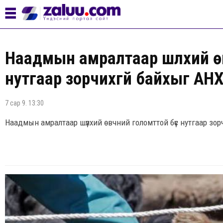
Наадмын амралтаар шүлхий өв
нутгаар зорчихгүй байхыг А
7 сар 9. 13:30
Наадмын амралтаар шүлхий өвчний голомттой бүс нутгаар зо