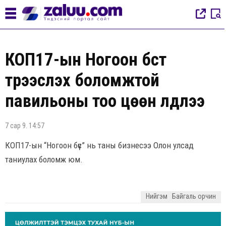
КОП17-ын Ногоон бүст
түрээслэх боломжтой
павильоны тоо цөөн үлдлээ
7 сар 9. 14:57
КОП17-ын “Ногоон бүс” нь таны бизнесээ Олон улсад
таниулах боломж юм.
Нийгэм
Байгаль орчин