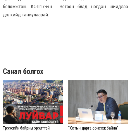
боломжтой. КОП17-ын Ногоон бүсэд нэгдэн шийдлээ
дэлхийд таниулаарай.
Санал болгох
Түрээсийн байрны эрэлттэй
“Хотын дарга сонсож байна”