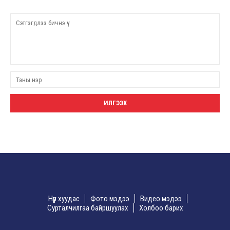
Нүүр хуудас
Фото мэдээ
Видео мэдээ
Сурталчилгаа байршуулах
Холбоо барих