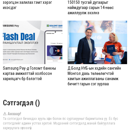
зэрэгцэн залилах гэмт хэрэг
150150 тусгай дугаарыг
ихэсдэг
наймдугаар сарын 14-нөөс
ажиллуулж эхэлнэ
Samsung Pay-д Голомт банкны
Д.Болд НҮБ-ын хүүхдийн сангийн
картаа амжилттай холбосон
Монгол дахь төлөөлөгчтэй
харилцагч бүр бэлэгтэй
хамтын ажиллагааны санамж
бичигт гарын үсэг зурлаа
Сэтгэгдэл ()
⚠ Анхаар!
Та сэтгэгдэл бичихдээ хууль зүйн болон ёс суртахууныг баримтална уу. Ёс бус
сэтгэгдлийг админ устгах эрхтэй. Мэдээний сэтгэгдэлд манай байгууллага
хариуцлага хүлээхгүй.