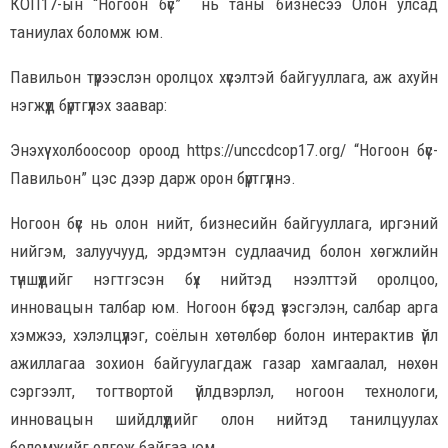
КОП17-ын “Ногоон бүс” нь таны бизнесээ Олон улсад
таниулах боломж юм.
Павильон түрээслэн оролцох хүсэлтэй байгууллага, аж ахуйн
нэгжүүд бүртгүүлэх заавар:
Энэхүү холбоосоор ороод https://unccdcop17.org/ “Ногоон бүс-
Павильон” цэс дээр дарж орон бүртгүүлнэ.
Ногоон бүс нь олон нийт, бизнесийн байгууллага, иргэний
нийгэм, залуучууд, эрдэмтэн судлаачид болон хөгжлийн
түншүүдийг нэгтгэсэн бүх нийтэд нээлттэй оролцоо,
инновацын талбар юм. Ногоон бүсэд үзэсгэлэн, салбар арга
хэмжээ, хэлэлцүүлэг, соёлын хөтөлбөр болон интерактив үйл
ажиллагаа зохион байгуулагдаж газар хамгаалал, нөхөн
сэргээлт, тогтвортой үйлдвэрлэл, ногоон технологи,
инновацын шийдлүүдийг олон нийтэд танилцуулах
боломжийг олгож байгаа юм.