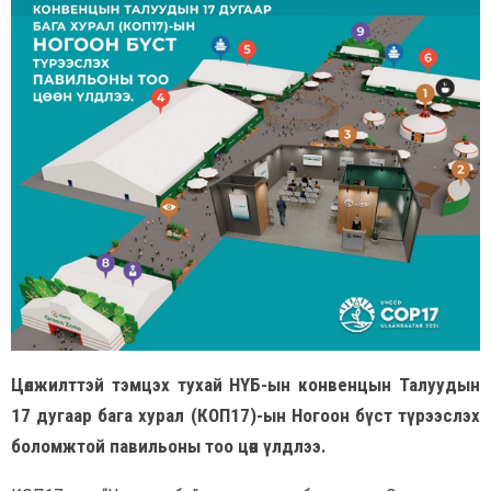
Цөлжилттэй тэмцэх тухай НҮБ-ын конвенцын Талуудын
17 дугаар бага хурал (КОП17)-ын Ногоон бүст түрээслэх
боломжтой павильоны тоо цөөн үлдлээ.