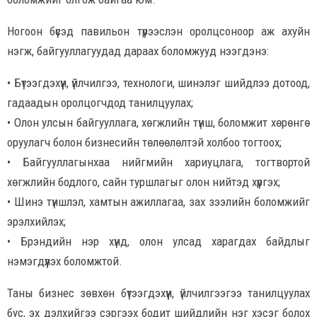
Ногоон бүсэд павильон түрээслэн оролцсоноор аж ахуйн
нэгж, байгууллагуудад дараах боломжууд нээгдэнэ:
• Бүтээгдэхүүн, үйлчилгээ, технологи, шинэлэг шийдлээ дотоод,
гадаадын оролцогчдод танилцуулах;
• Олон улсын байгууллага, хөгжлийн түнш, боломжит хөрөнгө
оруулагч болон бизнесийн төлөөлөлтэй холбоо тогтоох;
• Байгууллагынхаа нийгмийн хариуцлага, тогтвортой
хөгжлийн бодлого, сайн туршлагыг олон нийтэд хүргэх;
• Шинэ түншлэл, хамтын ажиллагаа, зах зээлийн боломжийг
эрэлхийлэх;
• Брэндийн нэр хүнд, олон улсад харагдах байдлыг
нэмэгдүүлэх боломжтой.
Таны бизнес зөвхөн бүтээгдэхүүн, үйлчилгээгээ танилцуулах
бус, эх дэлхийгээ сэргээх бодит шийдлийн нэг хэсэг болох