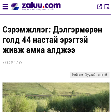
Сэрэмжлүүлэг: Дэлгэрмөрөн
голд 44 настай эрэгтэй
живж амиа алджээ
7 сар 9. 17:25
Нийгэм
Хуулийн эрх зүй