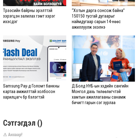
Түрээсийн байрны эрэлттэй
“Хотын дарга сонсож байна”
зэрэгцэн залилах гэмт хэрэг
150150 тусгай дугаарыг
ихэсдэг
наймдугаар сарын 14-нөөс
ажиллуулж эхэлнэ
Samsung Pay-д Голомт банкны
Д.Болд НҮБ-ын хүүхдийн сангийн
картаа амжилттай холбосон
Монгол дахь төлөөлөгчтэй
харилцагч бүр бэлэгтэй
хамтын ажиллагааны санамж
бичигт гарын үсэг зурлаа
Сэтгэгдэл ()
⚠ Анхаар!