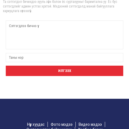
Та сэтгэгдэл бичихдээ хууль зүйн болон ёс суртахууныг баримтална уу. Ёс бус
сэтгэгдлийг админ устгах эрхтэй. Мэдээний сэтгэгдэлд манай байгууллага
хариуцлага хүлээхгүй.
Нүүр хуудас
Фото мэдээ
Видео мэдээ