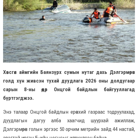
Хөвсгөл аймгийн Баянзүрх сумын нутаг дахь Дэлгэрмөрөн
голд хүн живсэн тухай дуудлага 2026 оны долдугаар
сарын 8-ны өдөр Онцгой байдлын байгууллагад
бүртгэгджээ.
Энэ талаар Онцгой байдлын ерөнхий газраас тодруулахад,
дуудлагын дагуу алба хаагчид шуурхай ажиллаж,
Дэлгэрмөрөн голын эргээс 50 орчим метрийн зайд 44 настай,
эрэгтэй иргэн Б-ийн цогцсыг илрүүлсэн байна.