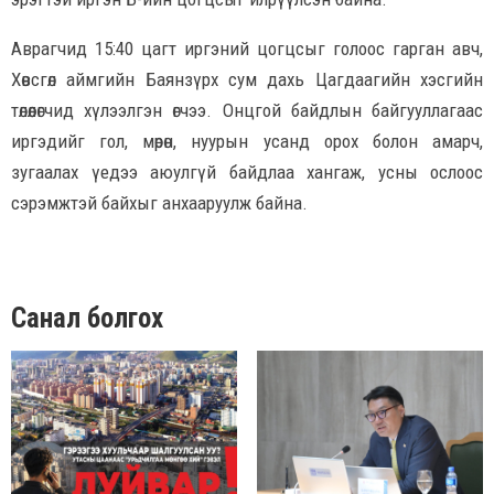
Аврагчид 15:40 цагт иргэний цогцсыг голоос гарган авч,
Хөвсгөл аймгийн Баянзүрх сум дахь Цагдаагийн хэсгийн
төлөөлөгчид хүлээлгэн өгчээ. Онцгой байдлын байгууллагаас
иргэдийг гол, мөрөн, нуурын усанд орох болон амарч,
зугаалах үедээ аюулгүй байдлаа хангаж, усны ослоос
сэрэмжтэй байхыг анхааруулж байна.
Санал болгох