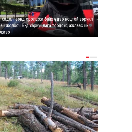
 хөдөлгөөнд оролцож байх үедээ ноцтой зөрчил
сан жолооч Б-д хариуцлага тооцож, ажлаас нь
Энэ оны эхний
өлжээ
бүртгэгджээ