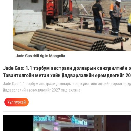
Jade Gas: 1.1 тэрбум австрали долларын санхүүжилтийн э
Тавантолгойн метан хийн үйлдвэрлэлийн өрөмдлөгийг 202
Jade Gas: 1.1 тэрбум австрали долларын санхүүжилтийн эцсийн гэрээг есд
үйлдвэрлэлийн өрөмдлөгийг 2027 онд эхлүүлнэ
Уул уурхай