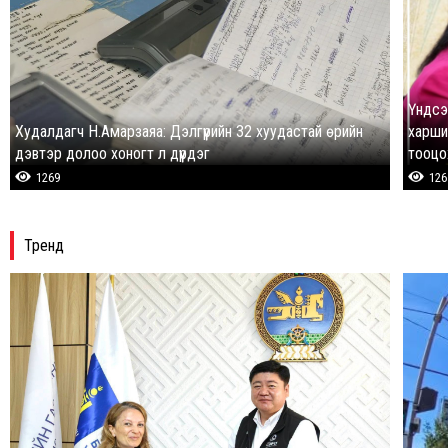
Үндсэ
Худалдагч Н.Амарзаяа: Дэлгүүрийн 32 хуудастай өрийн
харши
дэвтэр долоо хоногт л дүүрдэг
тооцо
1269
126
Тренд