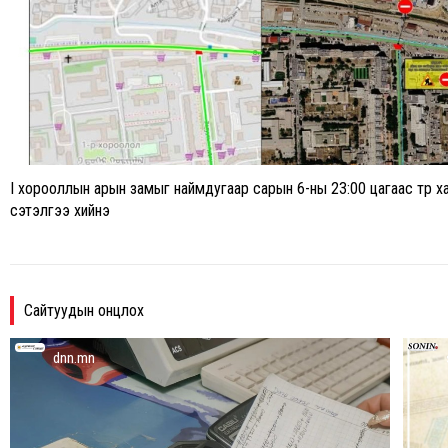
I хорооллын арын замыг наймдугаар сарын 6-ны 23:00 цагаас түр 
сэтэлгээ хийнэ
Сайтуудын онцлох
dnn.mn