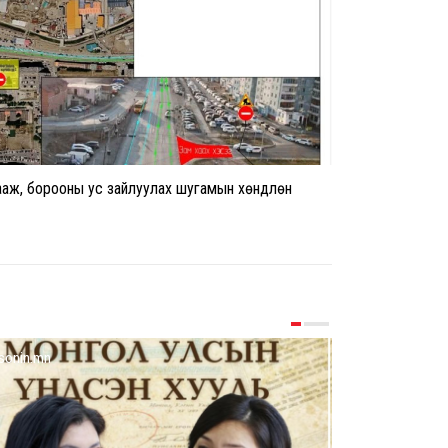
хааж, борооны ус зайлуулах шугамын хөндлөн
sonin.mn
dnn.mn