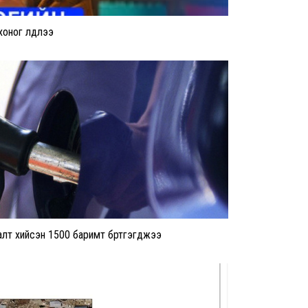
хоног үлдлээ
лт хийсэн 1500 баримт бүртгэгджээ