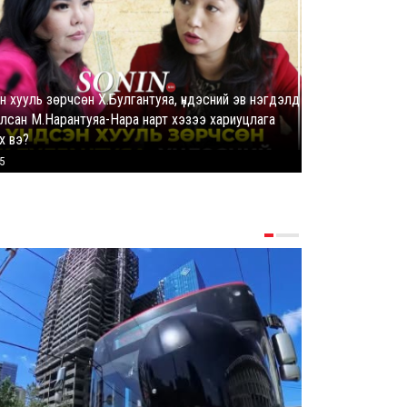
н хууль зөрчсөн Х.Булгантуяа, үндэсний эв нэгдэлд
лсан М.Нарантуяа-Нара нарт хэзээ хариуцлага
Ц.Будханд: Дүү
х вэ?
долоон сарын 
5
1108