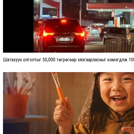
Шатахуун олголтыг 50,000 төгрөгөөр хязгаарласныг нэмэгдүүлж 10