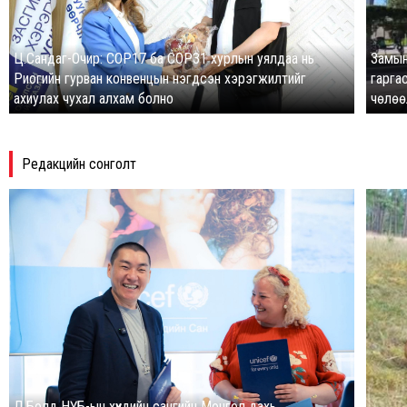
Ц.Сандаг-Очир: COP17 ба COP31 хурлын уялдаа нь
Замын
Риогийн гурван конвенцын нэгдсэн хэрэгжилтийг
гарга
ахиулах чухал алхам болно
чөлө
Редакцийн сонголт
Д.Болд НҮБ-ын хүүхдийн сангийн Монгол дахь