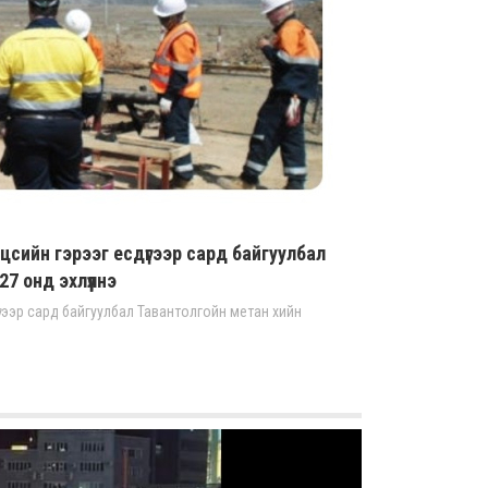
цсийн гэрээг есдүгээр сард байгуулбал
7 онд эхлүүлнэ
үгээр сард байгуулбал Тавантолгойн метан хийн