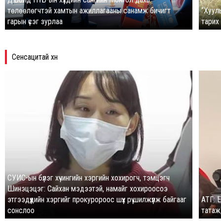
төлөөлөгчтэй хамтын ажиллагааны санамж бичигт
“Хуул
гарын үсэг зурлаа
тарих 
Сенсацитай хүн
СУИС-ын бүлэг хүчингийн хэргийн хохирогч, тэмцэгч
Шинэцэцэг: Сайхан мэдээтэй, намайг хохироосоэ
этгээдүүдийн хэргийг прокуророос шүүх рүү шилжүүлж байгааг
АТГ: 
сонслоо
татаж