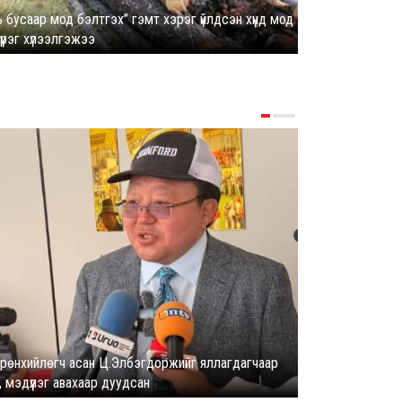
ь бусаар мод бэлтгэх” гэмт хэрэг үйлдсэн хүнд мод
үүрэг хүлээлгэжээ
ТААНАГҮЙ ГО
Ерөнхийлөгч асан Ц.Элбэгдоржийг яллагдагчаар
, мэдүүлэг авахаар дуудсан
Маргааш Б.Энх