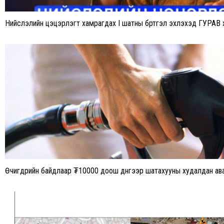
Нийслэлийн цэцэрлэгт хамрагдах I шатны бүртгэл эхлэхэд ГУРАВ 
Өчигдрийн байдлаар ₮10000 доош дүнгээр шатахууны худалдан ава