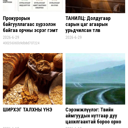
Прокурорын
ТАНИЛЦ: Долдугаар
байгууллагаас хүрээлэн
сарын цаг агаарын
байгаа орчны эсрэг гэмт
урьдчилсан төлөв
хэрэг, зөрчлөөс урьдчилан
2026-6-29
2026-6-29
сэргийлэх, нийтийн ашиг
400256365b9db8d707224
сонирхлыг хамгаалах
нөлөөллийн арга хэмжээг
эхлүүллээ
ШИРХЭГ ТАЛХНЫ ҮНЭ
Сэрэмжлүүлэг: Төвийн
аймгуудын нутгаар дуу
цахилгаантай бороо орно