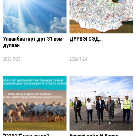
Улаанбаатарт өдөртөө 31 хэм
ДҮРВЭГСЭД…
дулаан
2026-7-25
2026-7-24
"COP17" гэж юу вэ?
Ерөнхий сайд Н.Учрал