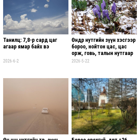
Танилц: 7,8-р сард цаг
Өнөөдөр нутгийн зүүн хэсгээр
агаар ямар байх вэ
бороо, нойтон цас, цас
орж, говь, талын нутгаар
салхи шуургатай байхыг
2026-6-2
2026-5-22
анхаарууллаа
Өнөө шөнө нутгийн төв, зүүн
Бороо орохгүй, өдөртөө +26