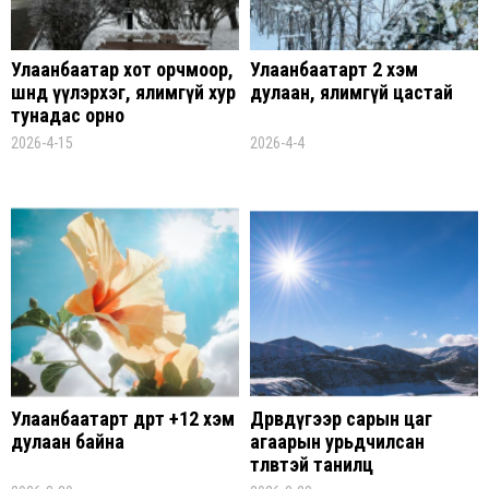
Улаанбаатар хот орчмоор,
Улаанбаатарт 2 хэм
шөнөдөө үүлэрхэг, ялимгүй хур
дулаан, ялимгүй цастай
тунадас орно
2026-4-15
2026-4-4
Улаанбаатарт өдөртөө +12 хэм
Дөрөвдүгээр сарын цаг
дулаан байна
агаарын урьдчилсан
төлөвтэй танилц