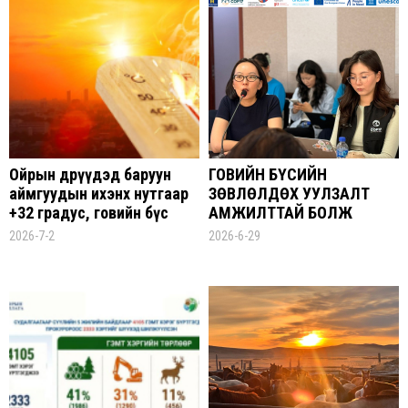
Ойрын өдрүүдэд баруун
ГОВИЙН БҮСИЙН
аймгуудын ихэнх нутгаар
ЗӨВЛӨЛДӨХ УУЛЗАЛТ
+32 градус, говийн бүс
АМЖИЛТТАЙ БОЛЖ
нутгаар +36 градусыг
ДУУСЛАА
2026-7-2
2026-6-29
давж хална