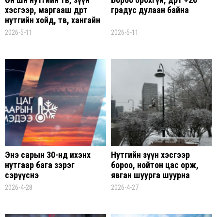
хэсгээр, маргааш өдөртөө
градус дулаан байна
нутгийн хойд, төв, хангайн
уулсаар хур тунадас орж,
2026-5-11
2026-5-11
үзэгдэх орчин
хязгаарлагдана
Энэ сарын 30-нд ихэнх
Нутгийн зүүн хэсгээр
нутгаар бага зэрэг
бороо, нойтон цас орж,
сэрүүснэ
явган шуурга шуурна
2026-4-28
2026-4-27