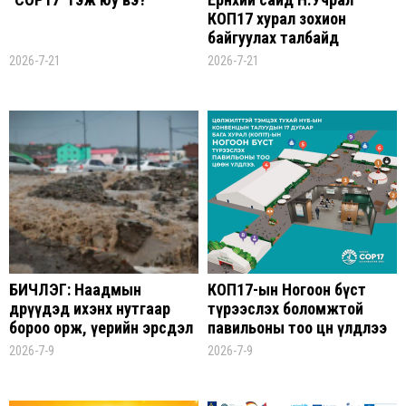
КОП17 хурал зохион
байгуулах талбайд
ажиллалаа
2026-7-21
2026-7-21
БИЧЛЭГ: Наадмын
КОП17-ын Ногоон бүст
өдрүүдэд ихэнх нутгаар
түрээслэх боломжтой
бороо орж, үерийн эрсдэл
павильоны тоо цөөн үлдлээ
нэмэгдэнэ
2026-7-9
2026-7-9