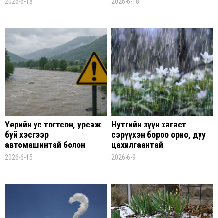
2026-6-18
2026-6-18
Үерийн ус тогтсон, урсаж
Нутгийн зүүн хагаст
буй хэсгээр
сэрүүхэн бороо орно, дуу
автомашинтай болон
цахилгаантай
явганаар нэвтрэхгүй
2026-6-15
2026-6-9
байхыг анхааруулж байна