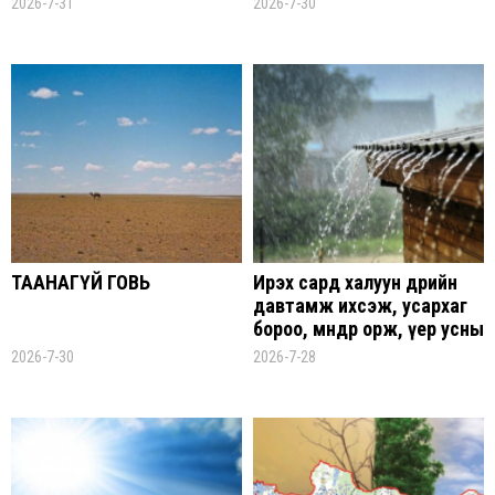
2026-7-31
2026-7-30
ТААНАГҮЙ ГОВЬ
Ирэх сард халуун өдрийн
давтамж ихсэж, усархаг
бороо, мөндөр орж, үер усны
аюул үүсэх эрсдэлтэй
2026-7-30
2026-7-28
байна