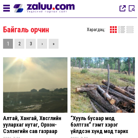
Байгаль орчин
Харагдац:
1
2
3
›
»
Алтай, Хангай, Хөвсгөлийн
“Хууль бусаар мод
уулархаг нутаг, Орхон-
бэлтгэх” гэмт хэрэг
Сэлэнгийн сав газраар
үйлдсэн хүнд мод тарих
бороо орно
үүрэг хүлээлгэжээ