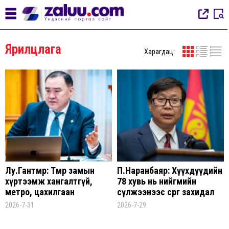
Ярилцлага
Харагдац:
Лу.Гантөмөр: Төмөр замын
П.Наранбаяр: Хүүхдүүдийн
хүртээмж хангалтгүй,
78 хувь нь нийгмийн
метро, цахилгаан
сүлжээнээс сөрөг захидал
тээврийн системгүй
авч байсан гэж хариулсан
2026-7-31
2026-7-29
учраас бид
шатахуунгүйгээр хэвийн