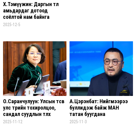
Х.Тэмүүжин: Даргын төлөө
амьдардаг дотоод
соёлтой нам байнга
засаглаад сууна гэж
2025-12-5
байхгүй
О.Саранчулуун: Улсын төсөв
А.Цэрэнбат: Нийгмээрээ
улс төрийн тохиролцоо,
буллидэж байж МАН
сандал суудлын төлөөх
татан буугдана
хэрэгсэл боллоо
2025-11-12
2025-11-3