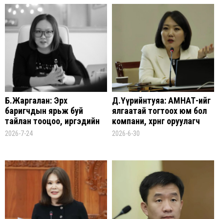
амьдрах боломжгүй
болсон
Б.Жаргалан: Эрх
Д.Үүрийнтуяа: АМНАТ-ийг
баригчдын ярьж буй
ялгаатай тогтоох юм бол
тайлан тооцоо, иргэдийн
компани, хөрөнгө оруулагч
мэдэрч байгаа бодит
бүрд зориулсан хуультай
2026-7-24
2026-6-30
амьдралын хооронд асар
болох хэрэгтэй
зөрүү байна