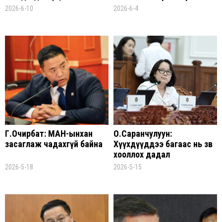
нийтийн хандлага чухал
бахархлыг нь эвдэх их
2026-6-10
2026-6-4
байна
гүрнүүдийн бодлого
байдаг
Г.Очирбат: МАН-ынхан
О.Саранчулуун:
засаглаж чадахгүй байна
Хүүхдүүддээ багаас нь зөв
хооллох дадал
суулгачихвал 10, 20
2026-5-18
2026-5-15
жилийн дараа эрүүл
иргэдтэй болно