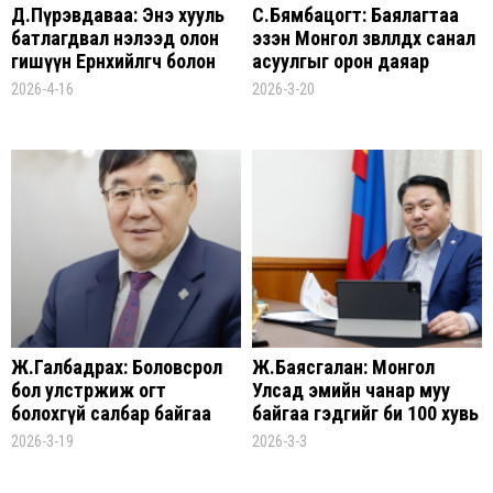
Д.Пүрэвдаваа: Энэ хууль
С.Бямбацогт: Баялагтаа
батлагдвал нэлээд олон
эзэн Монгол зөвлөлдөх санал
гишүүн Ерөнхийлөгч болон
асуулгыг орон даяар
намаас хараат болно
зохион байгуулна
2026-4-16
2026-3-20
Ж.Галбадрах: Боловсрол
Ж.Баясгалан: Монгол
бол улстөржиж огт
Улсад эмийн чанар муу
болохгүй салбар байгаа
байгаа гэдгийг би 100 хувь
юм
баттай хэлнэ
2026-3-19
2026-3-3