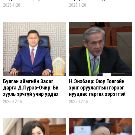
баригчдын олон жилийн
2026-1-28
2026-1-28
арчаагүй байдлын үр
дагавар
Булган аймгийн Засаг
Н.Энхбаяр: Оюу Толгойн
дарга Д.Пүрэв-Очир: Би
хөрөнгө оруулалтын гэрээг
хууль зөрчөөгүй учир урдах
нууцаас гаргах хэрэгтэй
ажлаа хийгээд явах болно
2025-12-16
2025-12-16