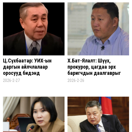
Ц.Сүхбаатар: УИХ-ын
Х.Бат-Ялалт: Шүүх,
даргын айлчлалаар
прокурор, цагдаа эрх
оросууд бидэнд
баригчдын даалгаврыг
“Байрандаа байгаарай”
биелүүлж, хуулийг
2026-2-27
2026-2-26
гэсэн сануулга
уландаа гишгэж буй нь
өглөөЦ.Сүхбаатар: УИХ-ын
иргэдийг бухимдуулж
даргын айлчлалаар
байна
оросууд бидэнд
“Байрандаа байгаарай”
гэсэн сануулга өглөө