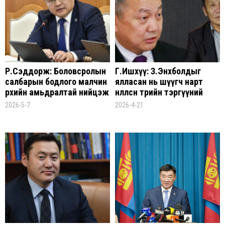
Р.Сэддорж: Боловсролын
Г.Ишхүү: З.Энхболдыг
салбарын бодлого малчин
ялласан нь шүүгч нарт
өрхийн амьдралтай нийцэж
нөлөөлсөн төрийн тэргүүний
байх ёстой
ажиллагаа гэж үзэж
2026-5-7
2026-4-21
байна