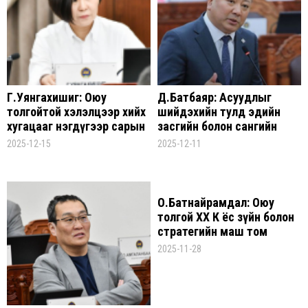
Г.Уянгахишиг: Оюу
Д.Батбаяр: Асуудлыг
толгойтой хэлэлцээр хийх
шийдэхийн тулд эдийн
хугацааг нэгдүгээр сарын
засгийн болон сангийн
31 хүртэл сунгачихсан
бодлогоо бид өөрчлөх
2025-12-15
2025-12-11
байгаа
хэрэгтэй
О.Батнайрамдал: Оюу
толгой ХХ К ёс зүйн болон
стратегийн маш том
алдаа гаргасан
2025-11-28