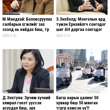
М.Мандхай: Боловсруулах
З.Энхболд: Монголын ард
салбарын хөгжлийг зах
түмэн Ерөнхийлөгчөө сонгодог
зээлд нь найдах биш, төр
шиг АН даргаа сонгодог
бодлого гаргах
байсан дүрмийг өөрчилсөн нь
2026-2-23
2026-2-16
шаардлагатай
буруу
Д.Энхтуяа: Эрчим хүчний
Багш нарын цалинг 50
хямрал гэнэт үүссэн
хувиар биш 50 мянган
асуудал биш, эрх
төгрөгөөр нэмсэн үү?!