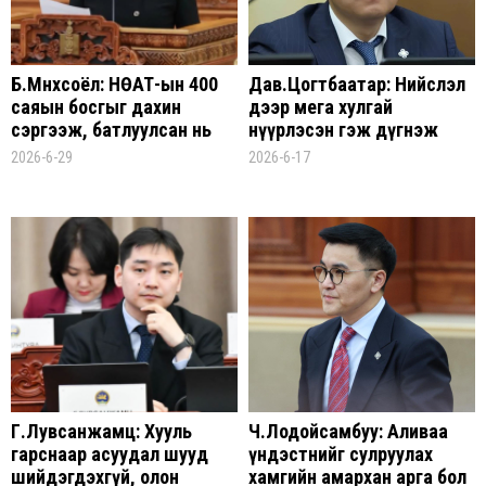
Б.Мөнхсоёл: НӨАТ-ын 400
Дав.Цогтбаатар: Нийслэл
саяын босгыг дахин
дээр мега хулгай
сэргээж, батлуулсан нь
нүүрлэсэн гэж дүгнэж
жижиг, дунд ААН-үүдийн
болохоор нөхцөл байдал
2026-6-29
2026-6-17
хувьд том боломж
үүссэн
Г.Лувсанжамц: Хууль
Ч.Лодойсамбуу: Аливаа
гарснаар асуудал шууд
үндэстнийг сулруулах
шийдэгдэхгүй, олон
хамгийн амархан арга бол